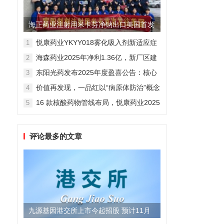
海正药业注射用米卡芬净钠出口美国首发
制剂全球化迈出关键一步
悦康药业YKYY018雾化吸入剂新适应症
1
获FDA临床试验批准，用于人偏肺病毒
海森药业2025年净利1.36亿，新厂区建
2
感染防治
设提速锚定“十五五”
东阳光药发布2025年度盈喜公告：核心
3
业务稳健驱动，国际化布局开启增长新
价值再发现，一品红以“病原体防治”概念
4
维度
勾勒增长新曲线
16 款核酸药物管线布局，悦康药业2025
5
年报披露多项创新药进展
评论最多的文章
九源基因港交所上市今起招股 预计11月