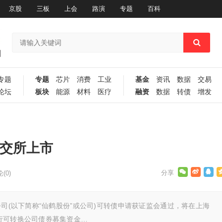
京股
三板
上会
路演
专题
百科
专题
专题
芯片
消费
工业
基金
资讯
数据
交易
论坛
板块
能源
材料
医疗
融资
数据
转债
增发
上交所上市
(0)
司(以下简称“仙鹤股份”或公司)可转债申请获证监会通过，将在上海
可转换公司债券募集资金…