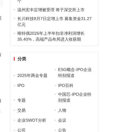
个
温州宏丰定增被受理 将于深交所上市
证
长川科技8月7日定增上市 募集资金31.27
亿元
唯特偶2026年上半年扣非净利润增长
35.40%，高端产品布局进入收获期
项
分类
ESG概念-IPO企业
2025年两会专题
特别报道
IPO
IPO百科
、
中国芯-IPO企业特
专题
别报道
用
交易
人物
工
企业SWOT分析
会议
公司
公告