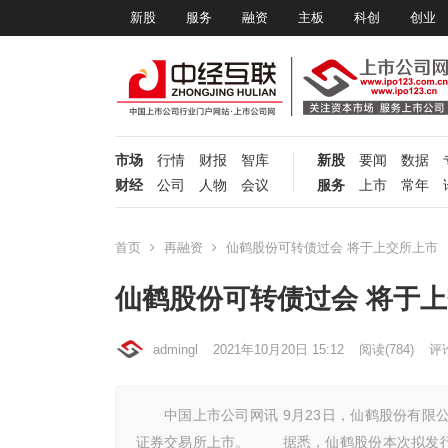
新股
服务
融资
主板
科创
创业
市场
行情
财报
智库
新股
要闻
数据
财经
公司
人物
会议
服务
上市
常年
首页
再融资
仙鹤股份可转债过会 将于上交所上市
仙鹤股份可转债过会 将于
admingl
2021年10月20日 15:12
阅读
(784)
评论
中国上市公司网讯 9月23日，仙鹤股份有限公
证券交易所上市。 据悉，仙鹤股份本次拟发行