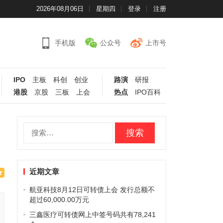
2026年08月06日
星期四
登录
注册
手机版
公众号
上市号
IPO
主板
科创
创业
路演
研报
港股
京股
三板
上会
热点
IPO百科
搜
索：
近期文章
航亚科技8月12日可转债上会 发行总额不
超过60,000.00万元
三鑫医疗可转债网上中签号码共有78,241