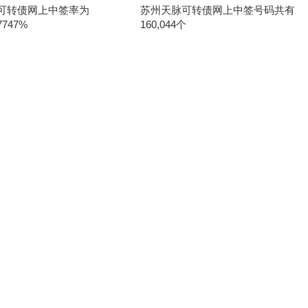
可转债网上中签率为
苏州天脉可转债网上中签号码共有
7747%
160,044个