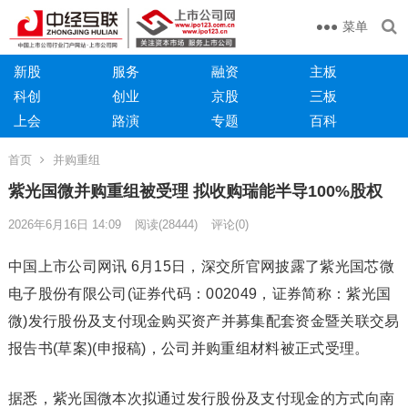
菜单
新股
服务
融资
主板
科创
创业
京股
三板
上会
路演
专题
百科
首页
并购重组
紫光国微并购重组被受理 拟收购瑞能半导100%股权
2026年6月16日 14:09
阅读
(28444)
评论(0)
中国上市公司网讯 6月15日，深交所官网披露了紫光国芯微
电子股份有限公司(证券代码：002049，证券简称：紫光国
微)发行股份及支付现金购买资产并募集配套资金暨关联交易
报告书(草案)(申报稿)，公司并购重组材料被正式受理。
据悉，紫光国微本次拟通过发行股份及支付现金的方式向南