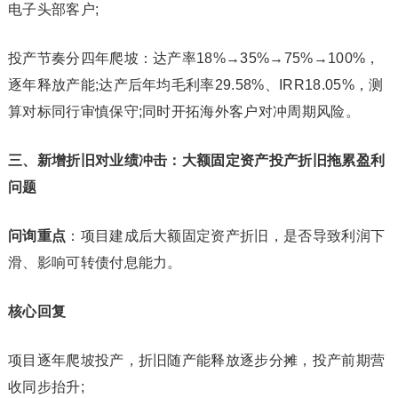
电子头部客户;
投产节奏分四年爬坡：达产率18%→35%→75%→100%，
逐年释放产能;达产后年均毛利率29.58%、IRR18.05%，测
算对标同行审慎保守;同时开拓海外客户对冲周期风险。
三、新增折旧对业绩冲击：大额固定资产投产折旧拖累盈利
问题
问询重点
：项目建成后大额固定资产折旧，是否导致利润下
滑、影响可转债付息能力。
核心回复
项目逐年爬坡投产，折旧随产能释放逐步分摊，投产前期营
收同步抬升;