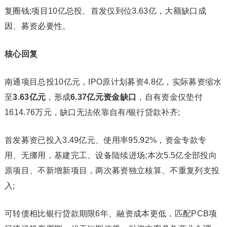
复圈钱;项目10亿总投、首发仅到位3.63亿，大额缺口成
因、募资必要性。
核心回复
南通项目总投10亿元，IPO原计划募资4.8亿，实际募资缩水
至
3.63
亿元
，形成
6.37
亿元资金缺口
，自有资金仅垫付
1614.76万元，缺口无法依靠自有/银行贷款补齐;
首发募资已投入3.49亿元、使用率95.92%，资金专款专
用、无挪用，基建完工、设备陆续进场;本次5.5亿全部投向
原项目、不新增新项目，两次募资独立核算、不重复列支投
入;
可转债相比银行贷款期限6年、融资成本更低，匹配PCB项