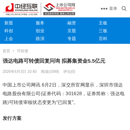
菜单
新股
服务
融资
主板
科创
创业
京股
三板
上会
路演
专题
百科
首页
可转债
强达电路可转债回复问询 拟募集资金5.5亿元
2026年6月3日 10:40
阅读
(1049)
评论(0)
中国上市公司网讯 6月2日，深交所官网显示，深圳市强达
电路股份有限公司(证券代码：301628，证券简称：强达电
路)可转债审核状态变更为“已回复”。
发行方案