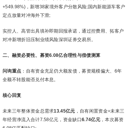
+549.98%)，新增38家境外客户分散风险;国内新能源车客户
定点放量对冲海外下滑;
实控人、高管出具填补即期回报承诺，通过控费用、拓客户
对冲新增折旧压制业绩风险深圳证券交易所。
二、融资必要性、募资6.08亿合理性与偿债测算
问询重点
：自有资金充足仍大额发债，募资规模偏大、6年
全额不转股能否兑付本息。
核心回复
未来三年整体资金总需求
13.45
亿元
，自有闲置资金+未来三
年经营净流入合计7.58亿元，资金缺口
6.74
亿元
，本次募资