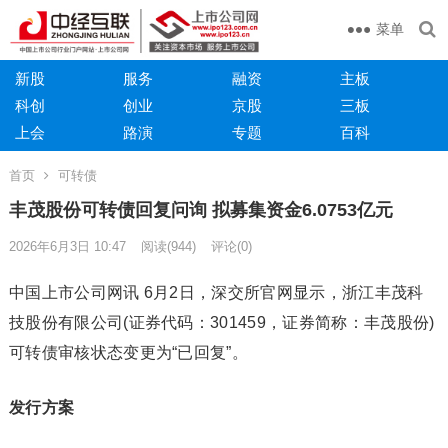
菜单
新股
服务
融资
主板
科创
创业
京股
三板
上会
路演
专题
百科
首页
可转债
丰茂股份可转债回复问询 拟募集资金6.0753亿元
2026年6月3日 10:47
阅读
(944)
评论(0)
中国上市公司网讯 6月2日，深交所官网显示，浙江丰茂科
技股份有限公司(证券代码：301459，证券简称：丰茂股份)
可转债审核状态变更为“已回复”。
发行方案