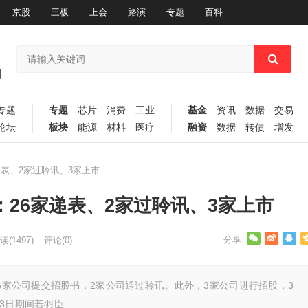
京股
三板
上会
路演
专题
百科
专题
专题
芯片
消费
工业
基金
资讯
数据
交易
论坛
板块
能源
材料
医疗
融资
数据
转债
增发
家递表、2家过聆讯、3家上市
报：26家递表、2家过聆讯、3家上市
读
(1497)
评论(0)
26家公司提交招股书，2家公司通过聆讯。此外，3家公司进行招股，3
月3日期间若羽臣…