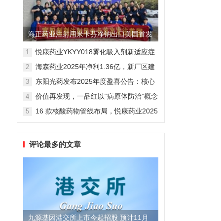
海正药业注射用米卡芬净钠出口美国首发
制剂全球化迈出关键一步
悦康药业YKYY018雾化吸入剂新适应症
1
获FDA临床试验批准，用于人偏肺病毒
海森药业2025年净利1.36亿，新厂区建
2
感染防治
设提速锚定“十五五”
东阳光药发布2025年度盈喜公告：核心
3
业务稳健驱动，国际化布局开启增长新
价值再发现，一品红以“病原体防治”概念
4
维度
勾勒增长新曲线
16 款核酸药物管线布局，悦康药业2025
5
年报披露多项创新药进展
评论最多的文章
九源基因港交所上市今起招股 预计11月