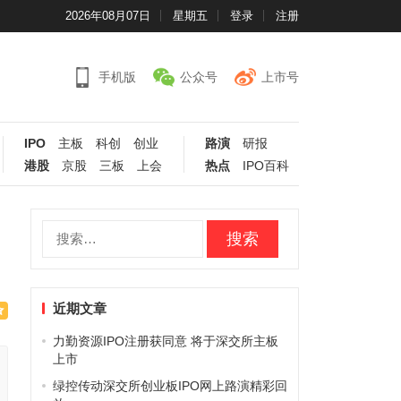
2026年08月07日
星期五
登录
注册
手机版
公众号
上市号
IPO
主板
科创
创业
路演
研报
港股
京股
三板
上会
热点
IPO百科
搜
索：
近期文章
力勤资源IPO注册获同意 将于深交所主板
上市
绿控传动深交所创业板IPO网上路演精彩回