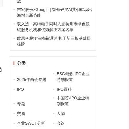
放
吉宏股份×Google | 智领破局AI共创驱动出
海增长新势能
双入选！高特电子同时入选杭州市绿色低
碳服务机构和优秀解决方案名单
欧思科股转审核获通过 拟于新三板基础层
挂牌
分类
尚
ESG概念-IPO企业
2025年两会专题
特别报道
IPO
IPO百科
中国芯-IPO企业特
专题
别报道
交易
人物
企业SWOT分析
会议