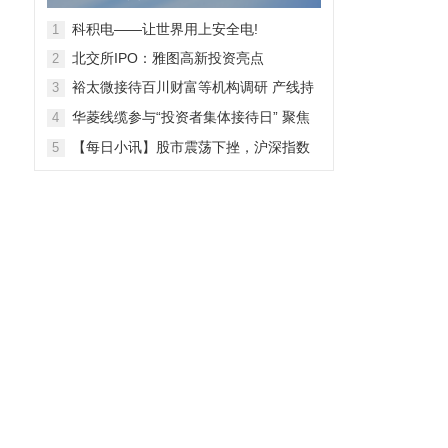
28日上市
科积电——让世界用上安全电!
1
北交所IPO：雅图高新投资亮点
2
裕太微接待百川财富等机构调研 产线持
3
续拓宽海外收入快速增长
华菱线缆参与“投资者集体接待日” 聚焦
4
特种线缆 夯实企业竞争力
【每日小讯】股市震荡下挫，沪深指数
5
齐跌，市场整体表现弱势