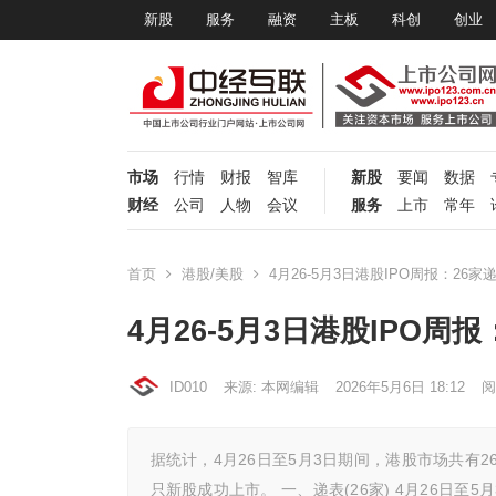
新股
服务
融资
主板
科创
创业
市场
行情
财报
智库
新股
要闻
数据
财经
公司
人物
会议
服务
上市
常年
首页
港股/美股
4月26-5月3日港股IPO周报：26
4月26-5月3日港股IPO周
ID010
来源: 本网编辑
2026年5月6日 18:12
阅
据统计，4月26日至5月3日期间，港股市场共有
只新股成功上市。 一、递表(26家) 4月26日至5