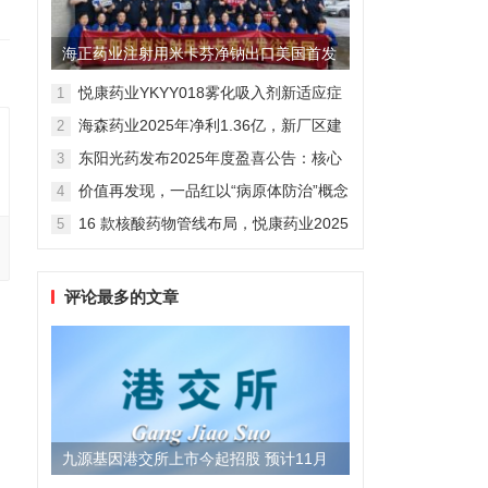
海正药业注射用米卡芬净钠出口美国首发
制剂全球化迈出关键一步
悦康药业YKYY018雾化吸入剂新适应症
1
获FDA临床试验批准，用于人偏肺病毒
海森药业2025年净利1.36亿，新厂区建
2
感染防治
设提速锚定“十五五”
东阳光药发布2025年度盈喜公告：核心
3
业务稳健驱动，国际化布局开启增长新
价值再发现，一品红以“病原体防治”概念
4
维度
勾勒增长新曲线
16 款核酸药物管线布局，悦康药业2025
5
年报披露多项创新药进展
评论最多的文章
九源基因港交所上市今起招股 预计11月