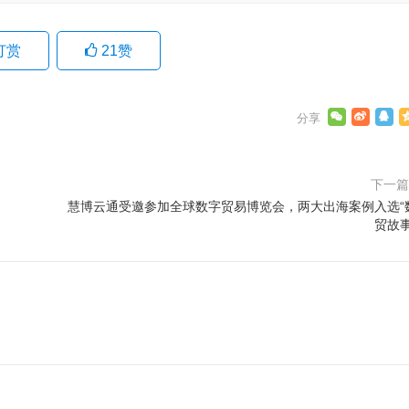
打赏
21
赞
下一
慧博云通受邀参加全球数字贸易博览会，两大出海案例入选“
贸故事