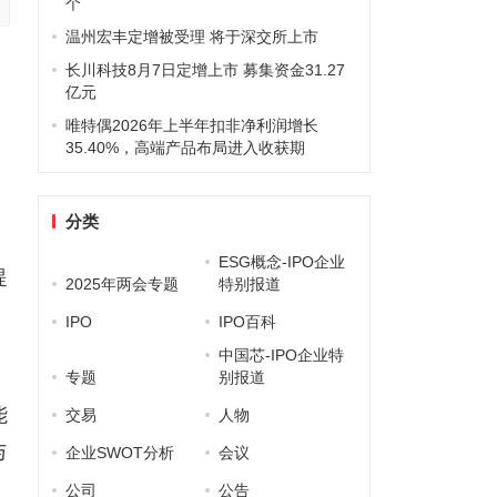
个
温州宏丰定增被受理 将于深交所上市
长川科技8月7日定增上市 募集资金31.27
亿元
唯特偶2026年上半年扣非净利润增长
35.40%，高端产品布局进入收获期
，
分类
ESG概念-IPO企业
提
2025年两会专题
特别报道
IPO
IPO百科
中国芯-IPO企业特
专题
别报道
能
交易
人物
与
企业SWOT分析
会议
公司
公告