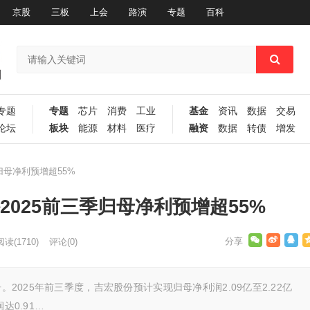
京股
三板
上会
路演
专题
百科
专题
专题
芯片
消费
工业
基金
资讯
数据
交易
论坛
板块
能源
材料
医疗
融资
数据
转债
增发
归母净利预增超55%
2025前三季归母净利预增超55%
阅读
(1710)
评论(0)
。2025年前三季度，吉宏股份预计实现归母净利润2.09亿至2.22亿
达0.91…