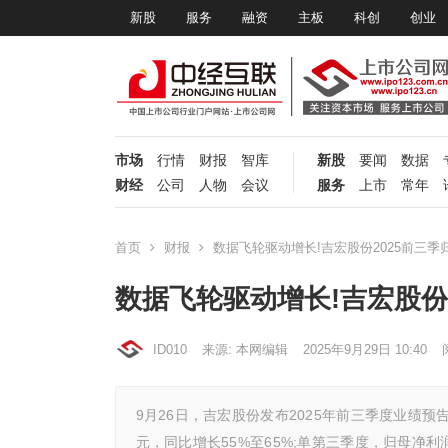
新股
服务
融资
主板
科创
创业
市场
行情
财报
智库
新股
要闻
数据
财经
公司
人物
会议
服务
上市
常年
首页
财报
数据飞轮驱动增长!吉宏股份2025前三季
数据飞轮驱动增长!吉宏股份
ID010
来源: 本网编辑
2025年9月29日 10:40
9月26日，吉宏股份发布2025年前三季度业绩预告
元，同比增长55%至65%;单第三季度，归母净利润