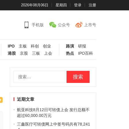
2026年08月06日
星期四
登录
注册
手机版
公众号
上市号
IPO
主板
科创
创业
路演
研报
港股
京股
三板
上会
热点
IPO百科
搜
索：
近期文章
航亚科技8月12日可转债上会 发行总额不
超过60,000.00万元
三鑫医疗可转债网上中签号码共有78,241