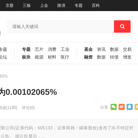
京股
三板
上会
路演
专题
百科
专题
专题
芯片
消费
工业
基金
资讯
数据
交易
论坛
板块
能源
材料
医疗
融资
数据
转债
增发
65%
00102065%
阅读
(1180)
评论(0)
限公司(证券代码：605133，证券简称：嵘泰股份)发布了向不特定对
公告。 据公告显示，…