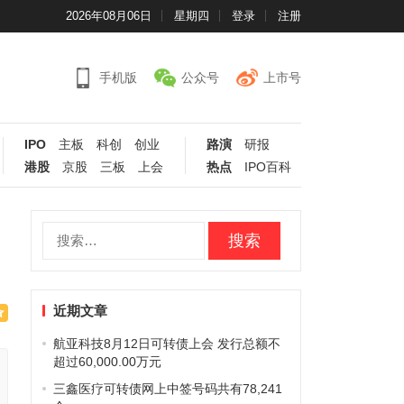
2026年08月06日
星期四
登录
注册
手机版
公众号
上市号
IPO
主板
科创
创业
路演
研报
港股
京股
三板
上会
热点
IPO百科
搜
索：
近期文章
航亚科技8月12日可转债上会 发行总额不
超过60,000.00万元
三鑫医疗可转债网上中签号码共有78,241