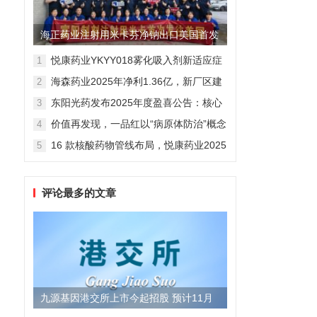
海正药业注射用米卡芬净钠出口美国首发
制剂全球化迈出关键一步
悦康药业YKYY018雾化吸入剂新适应症
1
获FDA临床试验批准，用于人偏肺病毒
海森药业2025年净利1.36亿，新厂区建
2
感染防治
设提速锚定“十五五”
东阳光药发布2025年度盈喜公告：核心
3
业务稳健驱动，国际化布局开启增长新
价值再发现，一品红以“病原体防治”概念
4
维度
勾勒增长新曲线
16 款核酸药物管线布局，悦康药业2025
5
年报披露多项创新药进展
评论最多的文章
九源基因港交所上市今起招股 预计11月