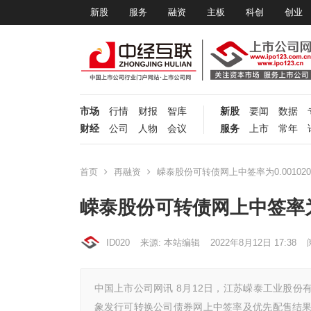
新股
服务
融资
主板
科创
创业
市场
行情
财报
智库
新股
要闻
数据
财经
公司
人物
会议
服务
上市
常年
首页
再融资
嵘泰股份可转债网上中签率为0.001020
嵘泰股份可转债网上中签率为0.
ID020
来源: 本站编辑
2022年8月12日 17:38
中国上市公司网讯 8月12日，江苏嵘泰工业股份有
象发行可转换公司债券网上中签率及优先配售结果