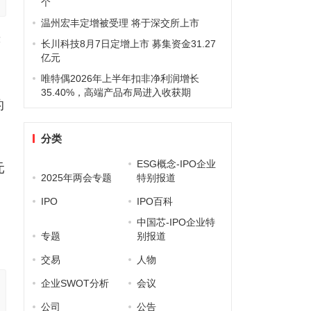
个
温州宏丰定增被受理 将于深交所上市
嵘
长川科技8月7日定增上市 募集资金31.27
亿元
唯特偶2026年上半年扣非净利润增长
35.40%，高端产品布局进入收获期
的
分类
ESG概念-IPO企业
元
2025年两会专题
特别报道
IPO
IPO百科
中国芯-IPO企业特
专题
别报道
交易
人物
企业SWOT分析
会议
公司
公告