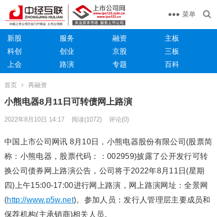
菜单
新股
服务
融资
主板
科创
创业
京股
三板
上会
路演
专题
百科
首页
再融资
小熊电器8月11日可转债网上路演
2022年8月10日 14:17
阅读
(1072)
评论(0)
中国上市公司网讯 8月10日，小熊电器股份有限公司(股票简
称：小熊电器，股票代码：：002959)披露了公开发行可转
换公司债券网上路演公告，公司将于2022年8月11日(星期
四)上午15:00-17:00进行网上路演，网上路演网址：全景网
(
http://www.p5w.net
)。参加人员：发行人管理层主要成员和
保荐机构(主承销商)相关人员。