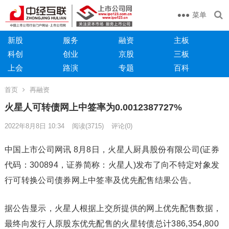
菜单
新股
服务
融资
主板
科创
创业
京股
三板
上会
路演
专题
百科
首页
再融资
火星人可转债网上中签率为0.0012387727%
2022年8月8日 10:34
阅读
(3715)
评论(0)
中国上市公司网讯 8月8日，火星人厨具股份有限公司(证券
代码：300894，证券简称：火星人)发布了向不特定对象发
行可转换公司债券网上中签率及优先配售结果公告。
据公告显示，火星人根据上交所提供的网上优先配售数据，
最终向发行人原股东优先配售的火星转债总计386,354,800