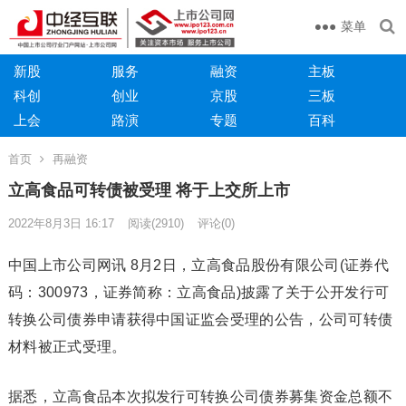
菜单
新股
服务
融资
主板
科创
创业
京股
三板
上会
路演
专题
百科
首页
再融资
立高食品可转债被受理 将于上交所上市
2022年8月3日 16:17
阅读
(2910)
评论(0)
中国上市公司网讯 8月2日，立高食品股份有限公司(证券代
码：300973，证券简称：立高食品)披露了关于公开发行可
转换公司债券申请获得中国证监会受理的公告，公司可转债
材料被正式受理。
据悉，立高食品本次拟发行可转换公司债券募集资金总额不