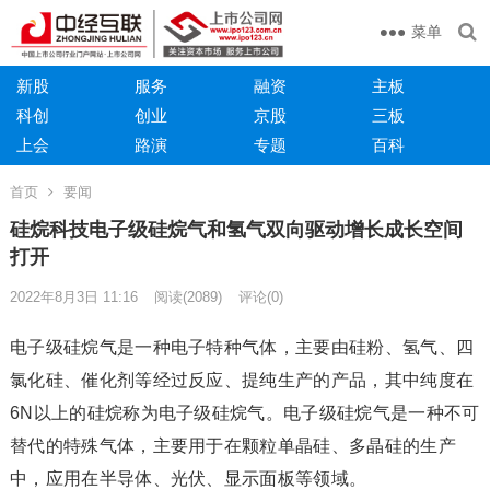
菜单
新股
服务
融资
主板
科创
创业
京股
三板
上会
路演
专题
百科
首页
要闻
硅烷科技电子级硅烷气和氢气双向驱动增长成长空间
打开
2022年8月3日 11:16
阅读
(2089)
评论(0)
电子级硅烷气是一种电子特种气体，主要由硅粉、氢气、四
氯化硅、催化剂等经过反应、提纯生产的产品，其中纯度在
6N以上的硅烷称为电子级硅烷气。电子级硅烷气是一种不可
替代的特殊气体，主要用于在颗粒单晶硅、多晶硅的生产
中，应用在半导体、光伏、显示面板等领域。