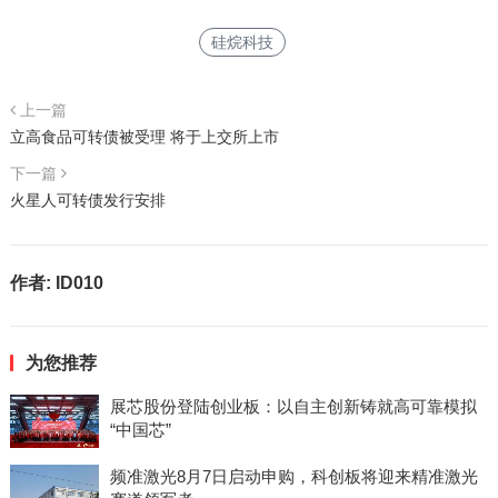
硅烷科技
上一篇
立高食品可转债被受理 将于上交所上市
下一篇
火星人可转债发行安排
作者:
ID010
为您推荐
展芯股份登陆创业板：以自主创新铸就高可靠模拟
“中国芯”
频准激光8月7日启动申购，科创板将迎来精准激光