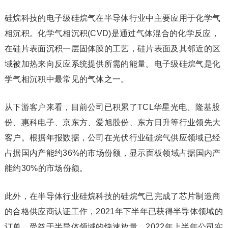
硅烷科技的电子级硅烷气在半导体行业中主要应用于化学气
相沉积。化学气相沉积(CVD)是通过气体混合的化学反应，
在硅片表面沉积一层固体膜的工艺，硅片表面及其邻近的区
域被加热来向反应系统提供所需的能量。电子级硅烷气是化
学气相沉积中最常见的气体之一。
从下游客户来看，目前公司已积累了TCL华星光电、隆基股
份、惠科电子、京东方、爱旭股份、东方日升等行业领先大
客户。根据年报数据，公司在光伏行业硅烷气供应领域已经
占据国内产能约36%的市场份额，显示面板领域占据国内产
能约30%的市场份额。
此外，在半导体行业硅烷科技的硅烷气已完成了芯片制造商
的合格供应商认证工作，2021年下半年已获得半导体领域的
订单。受益于半导体领域的快速放量，2022年上半年公司实