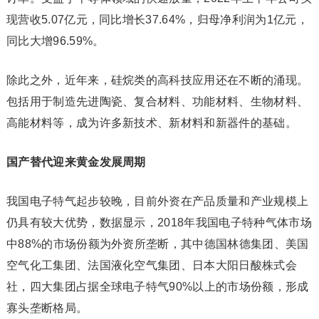
现营收5.07亿元，同比增长37.64%，归母净利润为1亿元，
同比大增96.59%。
除此之外，近年来，硅烷类的高科技应用还在不断的涌现。
包括用于制造先进陶瓷、复合材料、功能材料、生物材料、
高能材料等，成为许多新技术、新材料和新器件的基础。
国产替代迎来黄金发展周期
我国电子特气起步较晚，目前外资在产品质量和产业规模上
仍具有较大优势，数据显示，2018年我国电子特种气体市场
中88%的市场份额为外资所垄断，其中德国林德集团、美国
空气化工集团、法国液化空气集团、日本大阳日酸株式会
社，四大集团占据全球电子特气90%以上的市场份额，形成
寡头垄断格局。