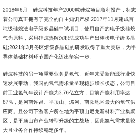
2018年6月，硅烷科技年产2000吨硅烷项目顺利投产，标志
着公司真正拥有了完全的自主知识产权;2017年11月建成百
吨级硅烷法电子级多晶硅中试项目，使用自产的电子级硅烷
气为原料，采用硅烷热解沉积法成功生产出棒状电子级多晶
硅;2021年3月份区熔级多晶硅的研发取得了重大突破，为半
导体基础材料环节国产化迈出坚实一步。
硅烷科技的另一项重要业务是氢气。近年来受新能源行业快
速发展带动，我国的氢气需求量呈现稳步增长状态，公司目
前工业氢气年设计产能为3.76亿立方，目前产能利用率达
87%，是河南许昌、平顶山、漯河、南阳地区最大的氢气供
应商。且公司下游客户所在地为平顶山尼龙新材料产业集聚
区，是平顶山市产业转型升级的主战场，因此氢气需求量较
大且业务合作持续稳定多年。