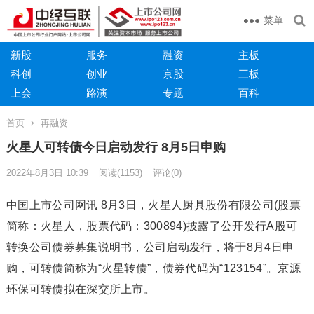
菜单
新股
服务
融资
主板
科创
创业
京股
三板
上会
路演
专题
百科
首页
再融资
火星人可转债今日启动发行 8月5日申购
2022年8月3日 10:39
阅读
(1153)
评论(0)
中国上市公司网讯 8月3日，火星人厨具股份有限公司(股票
简称：火星人，股票代码：300894)披露了公开发行A股可
转换公司债券募集说明书，公司启动发行，将于8月4日申
购，可转债简称为“火星转债”，债券代码为“123154”。京源
环保可转债拟在深交所上市。