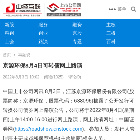
菜单
新股
服务
融资
主板
科创
创业
京股
三板
上会
路演
专题
百科
首页
再融资
京源环保8月4日可转债网上路演
2022年8月3日 10:02
阅读
(1025)
评论(0)
中国上市公司网讯 8月3日，江苏京源环保股份有限公司(股
票简称：京源环保，股票代码：688096)披露了公开发行可
转换公司债券网上路演公告，公司将于2022年8月4日(星期
四)上午14:00-16:00进行网上路演，网上路演网址：中国证
券网(
https://roadshow.cnstock.com
)。参加人员：发行人管
理层主要成员和保荐机构(主承销商)相关人员。