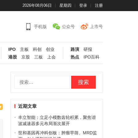
2026年08月06日
星期四
登录
注册
手机版
公众号
上市号
IPO
主板
科创
创业
路演
研报
港股
京股
三板
上会
热点
IPO百科
搜
索：
近期文章
丰立智能：立足小模数齿轮积累，聚焦谐
波减速器多元布局渐次展开
世和基因再冲科创板：肿瘤早筛、MRD监