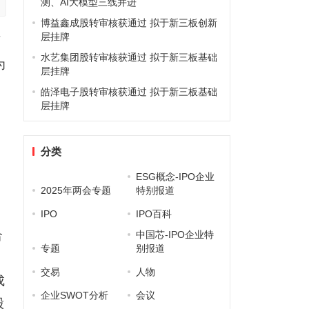
测、AI大模型三线并进
博益鑫成股转审核获通过 拟于新三板创新
层挂牌
石
水艺集团股转审核获通过 拟于新三板基础
为
层挂牌
皓泽电子股转审核获通过 拟于新三板基础
层挂牌
。
分类
ESG概念-IPO企业
2025年两会专题
特别报道
IPO
IPO百科
合
中国芯-IPO企业特
专题
别报道
、
交易
人物
成
企业SWOT分析
会议
股