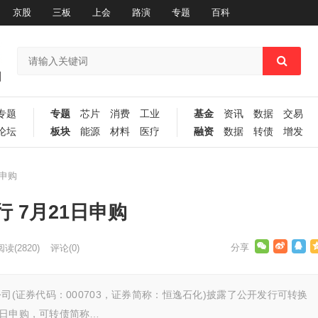
京股
三板
上会
路演
专题
百科
专题
专题
芯片
消费
工业
基金
资讯
数据
交易
论坛
板块
能源
材料
医疗
融资
数据
转债
增发
申购
 7月21日申购
阅读
(2820)
评论(0)
司(证券代码：000703，证券简称：恒逸石化)披露了公开发行可转换
1日申购，可转债简称…