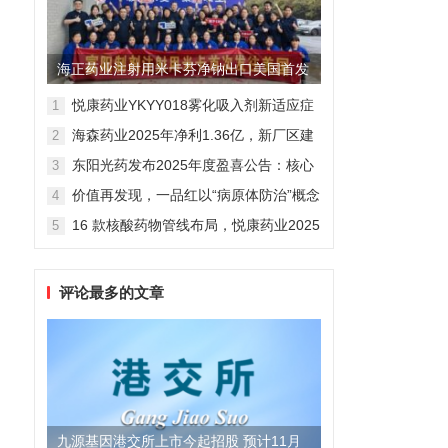
海正药业注射用米卡芬净钠出口美国首发
制剂全球化迈出关键一步
悦康药业YKYY018雾化吸入剂新适应症
1
获FDA临床试验批准，用于人偏肺病毒
海森药业2025年净利1.36亿，新厂区建
2
感染防治
设提速锚定“十五五”
东阳光药发布2025年度盈喜公告：核心
3
业务稳健驱动，国际化布局开启增长新
价值再发现，一品红以“病原体防治”概念
4
维度
勾勒增长新曲线
16 款核酸药物管线布局，悦康药业2025
5
年报披露多项创新药进展
评论最多的文章
九源基因港交所上市今起招股 预计11月