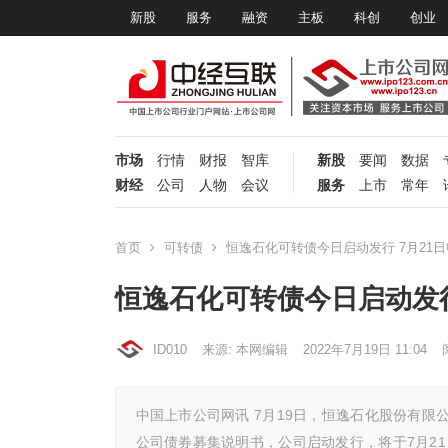
新股
服务
融资
主板
科创
创业
市场
行情
财报
智库
新股
要闻
数据
财经
公司
人物
会议
服务
上市
常年
首页
可转债
恒逸石化可转债今日启动发行 7月21日
恒逸石化可转债今日启动发行
ID010
来源: 本网编辑
2022年7月19日 11:04
中国上市公司网讯 7月19日，恒逸石化股份有限公
公司债券募集说明书，公司启动发行，将于7月2