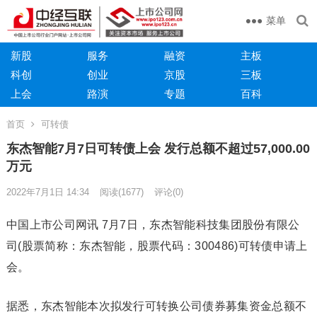
菜单
新股
服务
融资
主板
科创
创业
京股
三板
上会
路演
专题
百科
首页
可转债
东杰智能7月7日可转债上会 发行总额不超过57,000.00
万元
2022年7月1日 14:34
阅读
(1677)
评论(0)
中国上市公司网讯 7月7日，东杰智能科技集团股份有限公
司(股票简称：东杰智能，股票代码：300486)可转债申请上
会。
据悉，东杰智能本次拟发行可转换公司债券募集资金总额不