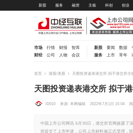
新股
服务
融资
主板
科创
创业
市场
行情
财报
智库
新股
要闻
数据
财经
公司
人物
会议
服务
上市
常年
首页
港股/美股
天图投资递表港交所 拟于港交所主
天图投资递表港交所 拟于
ID010
来源: 本网编辑
2022年7月1日 15:04
阅
中国上市公司网讯 6月30日，港交所官网披露了
所提交了上市申请，公司上市材料被正式受理，