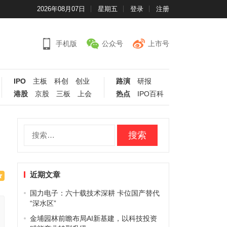
2026年08月07日
星期五
登录
注册
手机版
公众号
上市号
IPO
主板
科创
创业
路演
研报
港股
京股
三板
上会
热点
IPO百科
搜
索：
近期文章
国力电子：六十载技术深耕 卡位国产替代
“深水区”
金埔园林前瞻布局AI新基建，以科技投资