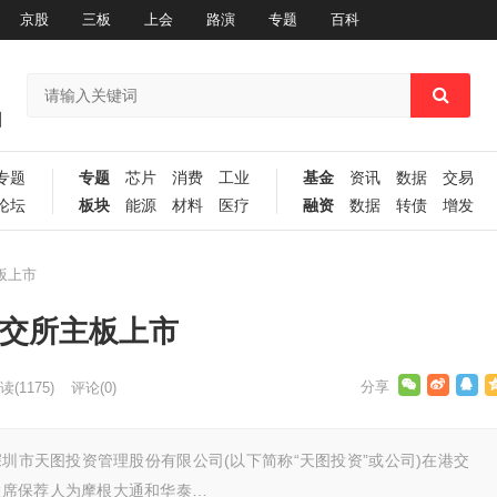
京股
三板
上会
路演
专题
百科
专题
专题
芯片
消费
工业
基金
资讯
数据
交易
论坛
板块
能源
材料
医疗
融资
数据
转债
增发
板上市
港交所主板上市
读
(1175)
评论(0)
深圳市天图投资管理股份有限公司(以下简称“天图投资”或公司)在港交
联席保荐人为摩根大通和华泰…