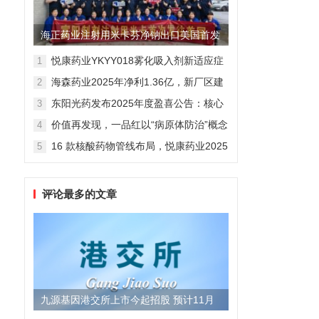
海正药业注射用米卡芬净钠出口美国首发
制剂全球化迈出关键一步
悦康药业YKYY018雾化吸入剂新适应症
1
获FDA临床试验批准，用于人偏肺病毒
海森药业2025年净利1.36亿，新厂区建
2
感染防治
设提速锚定“十五五”
东阳光药发布2025年度盈喜公告：核心
3
业务稳健驱动，国际化布局开启增长新
价值再发现，一品红以“病原体防治”概念
4
维度
勾勒增长新曲线
16 款核酸药物管线布局，悦康药业2025
5
年报披露多项创新药进展
评论最多的文章
九源基因港交所上市今起招股 预计11月