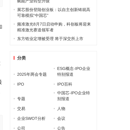
赋能产业转型升级
展芯股份登陆创业板：以自主创新铸就高
可靠模拟“中国芯”
频准激光8月7日启动申购，科创板将迎来
和
精准激光赛道领军者
东方锆业定增被受理 将于深交所上市
。
分类
投
ESG概念-IPO企业
2025年两会专题
特别报道
最
IPO
IPO百科
，
中国芯-IPO企业特
专题
别报道
交易
人物
企业SWOT分析
会议
公司
公告