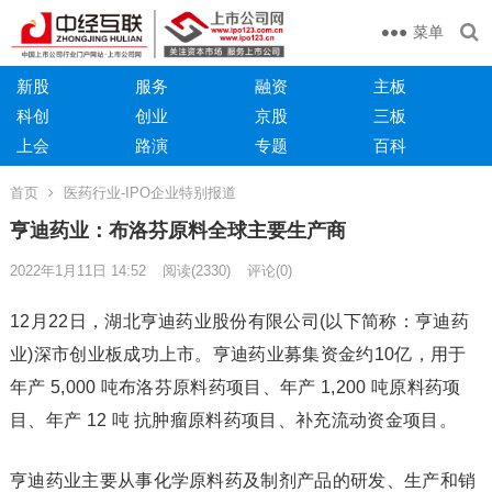
菜单
新股
服务
融资
主板
科创
创业
京股
三板
上会
路演
专题
百科
首页
医药行业-IPO企业特别报道
亨迪药业：布洛芬原料全球主要生产商
2022年1月11日 14:52
阅读
(2330)
评论(0)
12月22日，湖北亨迪药业股份有限公司(以下简称：亨迪药
业)深市创业板成功上市。亨迪药业募集资金约10亿，用于
年产 5,000 吨布洛芬原料药项目、年产 1,200 吨原料药项
目、年产 12 吨 抗肿瘤原料药项目、补充流动资金项目。
亨迪药业主要从事化学原料药及制剂产品的研发、生产和销