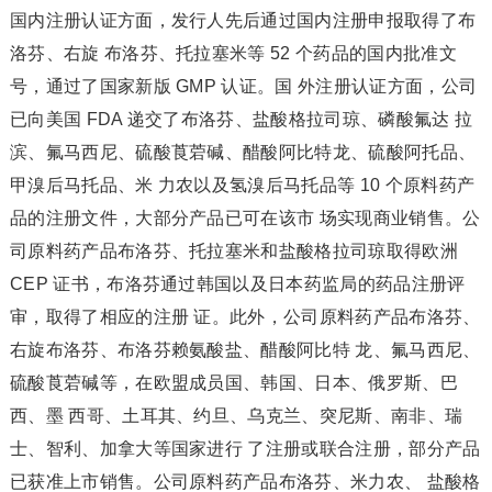
国内注册认证方面，发行人先后通过国内注册申报取得了布
洛芬、右旋 布洛芬、托拉塞米等 52 个药品的国内批准文
号，通过了国家新版 GMP 认证。国 外注册认证方面，公司
已向美国 FDA 递交了布洛芬、盐酸格拉司琼、磷酸氟达 拉
滨、氟马西尼、硫酸莨菪碱、醋酸阿比特龙、硫酸阿托品、
甲溴后马托品、米 力农以及氢溴后马托品等 10 个原料药产
品的注册文件，大部分产品已可在该市 场实现商业销售。公
司原料药产品布洛芬、托拉塞米和盐酸格拉司琼取得欧洲
CEP 证书，布洛芬通过韩国以及日本药监局的药品注册评
审，取得了相应的注册 证。此外，公司原料药产品布洛芬、
右旋布洛芬、布洛芬赖氨酸盐、醋酸阿比特 龙、氟马西尼、
硫酸莨菪碱等，在欧盟成员国、韩国、日本、俄罗斯、巴
西、墨 西哥、土耳其、约旦、乌克兰、突尼斯、南非、瑞
士、智利、加拿大等国家进行 了注册或联合注册，部分产品
已获准上市销售。公司原料药产品布洛芬、米力农、 盐酸格