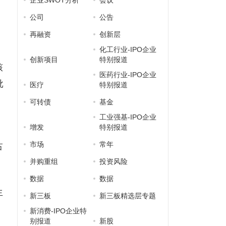
企业SWOT分析
会议
公司
公告
再融资
创新层
化工行业-IPO企业
创新项目
特别报道
核
医药行业-IPO企业
批
医疗
特别报道
可转债
基金
工业强基-IPO企业
增发
特别报道
市场
常年
占
并购重组
投资风险
数据
数据
生
新三板
新三板精选层专题
新消费-IPO企业特
别报道
新股