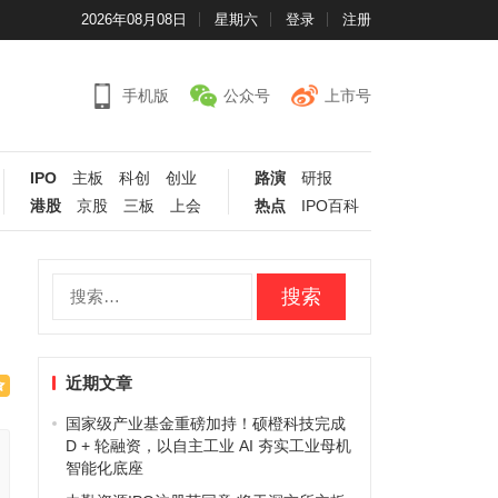
2026年08月08日
星期六
登录
注册
手机版
公众号
上市号
IPO
主板
科创
创业
路演
研报
港股
京股
三板
上会
热点
IPO百科
搜
索：
近期文章
国家级产业基金重磅加持！硕橙科技完成
D + 轮融资，以自主工业 AI 夯实工业母机
智能化底座