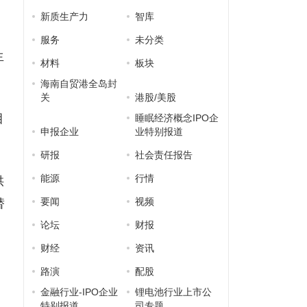
新质生产力
智库
服务
未分类
生
材料
板块
海南自贸港全岛封
关
港股/美股
目
睡眠经济概念IPO企
申报企业
业特别报道
研报
社会责任报告
能源
行情
供
要闻
视频
替
论坛
财报
财经
资讯
、
路演
配股
金融行业-IPO企业
锂电池行业上市公
特别报道
司专题