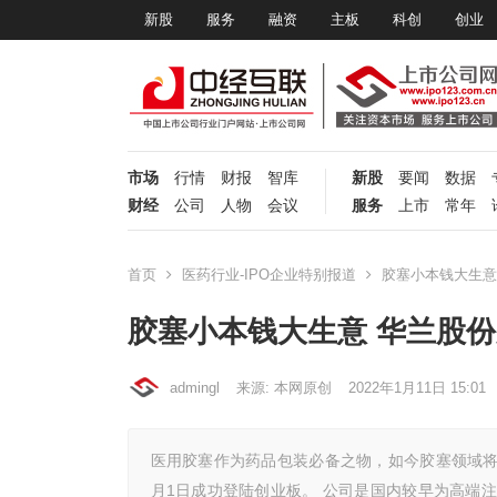
新股
服务
融资
主板
科创
创业
市场
行情
财报
智库
新股
要闻
数据
财经
公司
人物
会议
服务
上市
常年
首页
医药行业-IPO企业特别报道
胶塞小本钱大生意
胶塞小本钱大生意 华兰股
admingl
来源: 本网原创
2022年1月11日 15:01
医用胶塞作为药品包装必备之物，如今胶塞领域将再
月1日成功登陆创业板。 公司是国内较早为高端