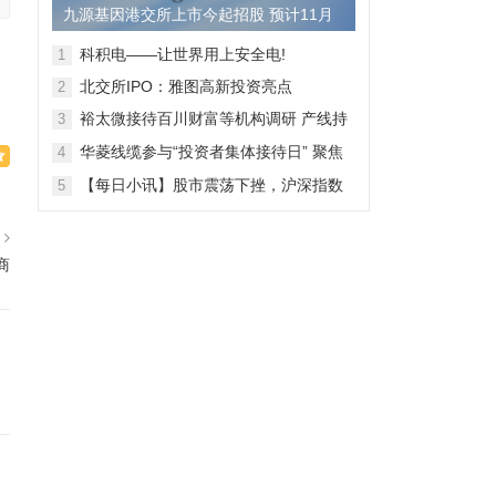
九源基因港交所上市今起招股 预计11月
28日上市
科积电——让世界用上安全电!
1
北交所IPO：雅图高新投资亮点
2
裕太微接待百川财富等机构调研 产线持
3
续拓宽海外收入快速增长
华菱线缆参与“投资者集体接待日” 聚焦
4
特种线缆 夯实企业竞争力
【每日小讯】股市震荡下挫，沪深指数
5
齐跌，市场整体表现弱势
篇
商