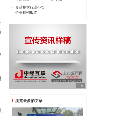
食品餐饮行业-IPO
企业特别报道
之
药
品
模
广告
浏览最多的文章
系