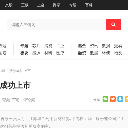
京股
三板
上会
路演
专题
百科
专题
专题
芯片
消费
工业
基金
资讯
数据
交易
论坛
板块
能源
材料
医疗
融资
数据
转债
增发
 华兰股份成功上市
份成功上市
阅读
(1778)
评论(0)
添一员大将，江苏华兰药用新材料(以下简称：华兰股份或公司) 11
注射剂药品提供药用胶塞的主…