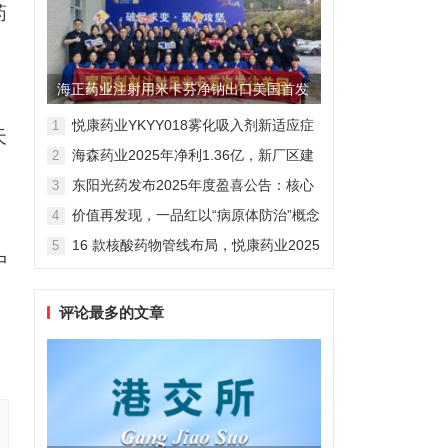
药
海正药业注射用米卡芬净钠出口美国首发
，
制剂全球化迈出关键一步
悦康药业YKYY018雾化吸入剂新适应症
1
天
获FDA临床试验批准，用于人偏肺病毒
海森药业2025年净利1.36亿，新厂区建
2
感染防治
设提速锚定“十五五”
东阳光药发布2025年度盈喜公告：核心
3
业务稳健驱动，国际化布局开启增长新
价值再发现，一品红以“病原体防治”概念
4
维度
跑
勾勒增长新曲线
16 款核酸药物管线布局，悦康药业2025
5
中
年报披露多项创新药进展
评论最多的文章