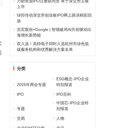
力勤资源IPO注册获同意 将于深交所主板
上市
绿控传动深交所创业板IPO网上路演精彩回
放
吉宏股份×Google | 智领破局AI共创驱动出
海增长新势能
次
双入选！高特电子同时入选杭州市绿色低
碳服务机构和优秀解决方案名单
利
分类
后
ESG概念-IPO企业
2025年两会专题
特别报道
IPO
IPO百科
中国芯-IPO企业特
专题
别报道
交易
人物