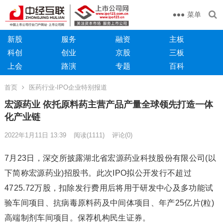
菜单
新股
服务
融资
主板
科创
创业
京股
三板
上会
路演
专题
百科
首页
医药行业-IPO企业特别报道
宏源药业 依托原料药主营产品产量全球领先打造一体
化产业链
2022年1月11日 13:39
阅读
(1111)
评论(0)
7月23日，深交所披露湖北省宏源药业科技股份有限公司(以
下简称宏源药业)招股书。此次IPO拟公开发行不超过
4725.72万股，扣除发行费用后将用于研发中心及多功能试
验车间项目、抗病毒原料药及中间体项目、年产25亿片(粒)
高端制剂车间项目。保荐机构民生证券。