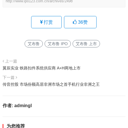
http://www.ipo123.com.cn/archives/2498
打赏
36
赞
艾布鲁
艾布鲁 IPO
艾布鲁 上市
上一篇
翼辰实业 铁路扣件系统供应商 A+H两地上市
下一篇
传音控股 市场份额高居非洲市场之首手机行业非洲之王
作者:
admingl
为您推荐