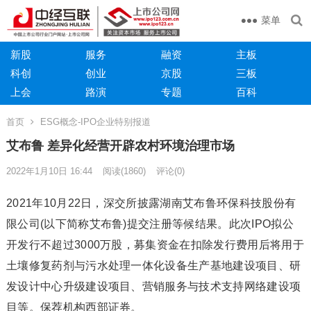
菜单
新股
服务
融资
主板
科创
创业
京股
三板
上会
路演
专题
百科
首页
ESG概念-IPO企业特别报道
艾布鲁 差异化经营开辟农村环境治理市场
2022年1月10日 16:44
阅读
(1860)
评论(0)
2021年10月22日，深交所披露湖南艾布鲁环保科技股份有
限公司(以下简称艾布鲁)提交注册等候结果。此次IPO拟公
开发行不超过3000万股，募集资金在扣除发行费用后将用于
土壤修复药剂与污水处理一体化设备生产基地建设项目、研
发设计中心升级建设项目、营销服务与技术支持网络建设项
目等。保荐机构西部证券。