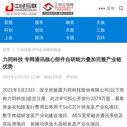
菜单
新股
服务
融资
主板
科创
创业
京股
三板
上会
路演
专题
百科
首页
工业强基-IPO企业特别报道
力同科技 专网通讯核心部件自研能力叠加完整产业链
优势
2021年12月23日 11:00
阅读
(1053)
评论(0)
2021年5月23日，深交所披露力同科技股份有限公司(以下简
称力同科技)提交注册。此次IPO拟公开发行2379万股，募集
资金在扣除发行费用后将用于SoC芯片研发及产业化项目、
数字终端研发及产业化建设项目、AES宽窄融合通讯系统及
其应用项目、射频功率放大器研发及产业化项目。