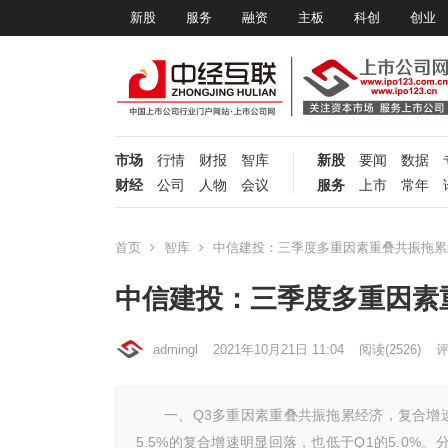
新股
服务
融资
主板
科创
创业
市场
行情
财报
智库
新股
要闻
数据
财经
公司
人物
会议
服务
上市
常年
首页
智库
中信建投：三季度多重因素重叠共振拖累
中信建投：三季度多重因素
admingl
2021年10月21日 11:04
阅读
(2526)
评
一、Q3多重因素重叠共振拖累经济，复合增速创出
5.5%的复合增速明显回落，也低于Q1的5.0%。