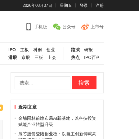
2026年08月07日
星期五
登录
注册
手机版
公众号
上市号
IPO
主板
科创
创业
路演
研报
港股
京股
三板
上会
热点
IPO百科
搜
索：
近期文章
金埔园林前瞻布局AI新基建，以科技投资
赋能产业转型升级
展芯股份登陆创业板：以自主创新铸就高