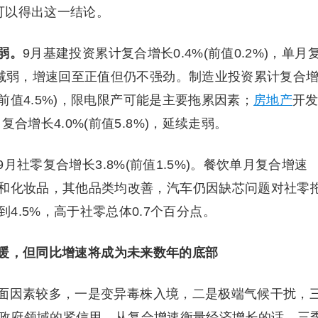
可以得出这一结论。
弱。
9月基建投资累计复合增长0.4%(前值0.2%)，单月
候影响减弱，增速回至正值但仍不强劲。制造业投资累计复合
3%(前值4.5%)，限电限产可能是主要拖累因素；
房地产
开
月复合增长4.0%(前值5.8%)，延续走弱。
9月社零复合增长3.8%(前值1.5%)。餐饮单月复合增速
除汽车和化妆品，其他品类均改善，汽车仍因缺芯问题对社零
4.5%，高于社零总体0.7个百分点。
暖，但同比增速将成为未来数年的底部
因素较多，一是变异毒株入境，二是极端气候干扰，
政府领域的紧信用。从复合增速衡量经济增长的话，三