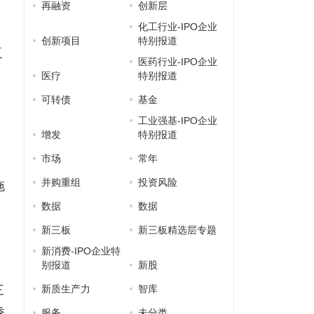
再融资
创新层
化工行业-IPO企业
创新项目
特别报道
复
医药行业-IPO企业
增
医疗
特别报道
发
可转债
基金
工业强基-IPO企业
增发
特别报道
市场
常年
并购重组
投资风险
拖
数据
数据
新三板
新三板精选层专题
新消费-IPO企业特
别报道
新股
三
新质生产力
智库
季
服务
未分类