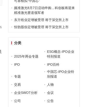
可靠模拟“中国芯”
频准激光8月7日启动申购，科创板将迎来
精准激光赛道领军者
东方锆业定增被受理 将于深交所上市
恒勃股份定增被受理 将于深交所上市
于
分类
果
ESG概念-IPO企业
2025年两会专题
特别报道
IPO
IPO百科
中国芯-IPO企业特
专题
别报道
交易
人物
企业SWOT分析
会议
。
公司
公告