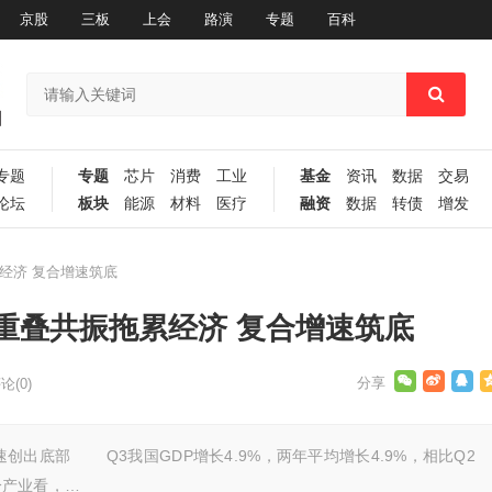
京股
三板
上会
路演
专题
百科
专题
专题
芯片
消费
工业
基金
资讯
数据
交易
论坛
板块
能源
材料
医疗
融资
数据
转债
增发
经济 复合增速筑底
重叠共振拖累经济 复合增速筑底
论(0)
底部 Q3我国GDP增长4.9%，两年平均增长4.9%，相比Q2
分产业看，…