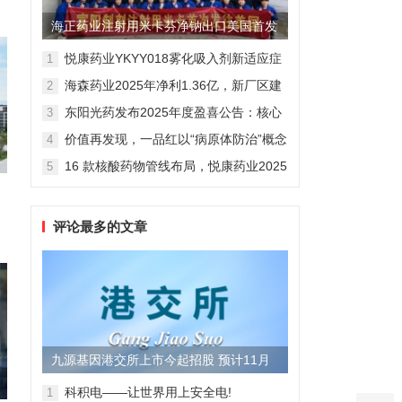
海正药业注射用米卡芬净钠出口美国首发
制剂全球化迈出关键一步
悦康药业YKYY018雾化吸入剂新适应症
1
获FDA临床试验批准，用于人偏肺病毒
海森药业2025年净利1.36亿，新厂区建
2
感染防治
设提速锚定“十五五”
东阳光药发布2025年度盈喜公告：核心
3
业务稳健驱动，国际化布局开启增长新
价值再发现，一品红以“病原体防治”概念
4
维度
勾勒增长新曲线
16 款核酸药物管线布局，悦康药业2025
5
年报披露多项创新药进展
评论最多的文章
九源基因港交所上市今起招股 预计11月
28日上市
科积电——让世界用上安全电!
1