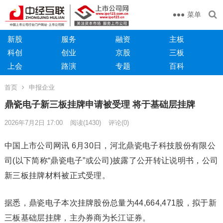
菜单
新股
服务
融资
主板
科创
创业
京股
三板
上会
路演
专题
百科
首页
申报企业
鼎瓷电子新三板挂牌申请被受理 将于基础层挂牌
2026年7月2日 17:00
阅读
(1430)
评论(0)
中国上市公司网讯 6月30日，河北鼎瓷电子科技股份有限公
司(以下简称“鼎瓷电子”或公司)披露了公开转让说明书，公司
新三板挂牌材料被正式受理。
据悉，鼎瓷电子本次挂牌股份总量为44,664,471股，拟于新
三板基础层挂牌，主办券商为长江证券。