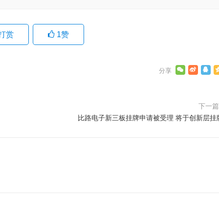
打赏
1
赞
下一
比路电子新三板挂牌申请被受理 将于创新层挂