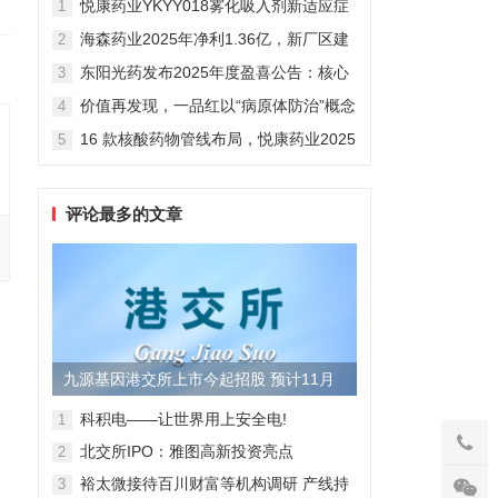
悦康药业YKYY018雾化吸入剂新适应症
1
获FDA临床试验批准，用于人偏肺病毒
海森药业2025年净利1.36亿，新厂区建
2
感染防治
设提速锚定“十五五”
东阳光药发布2025年度盈喜公告：核心
3
业务稳健驱动，国际化布局开启增长新
价值再发现，一品红以“病原体防治”概念
4
维度
勾勒增长新曲线
16 款核酸药物管线布局，悦康药业2025
5
年报披露多项创新药进展
评论最多的文章
九源基因港交所上市今起招股 预计11月
28日上市
科积电——让世界用上安全电!
1
北交所IPO：雅图高新投资亮点
2
裕太微接待百川财富等机构调研 产线持
3