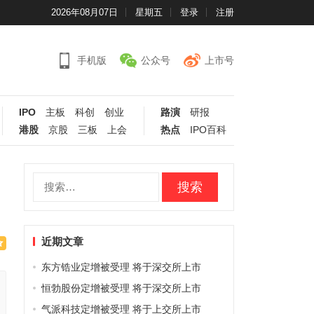
2026年08月07日
星期五
登录
注册
手机版
公众号
上市号
IPO
主板
科创
创业
路演
研报
港股
京股
三板
上会
热点
IPO百科
搜
索：
近期文章
东方锆业定增被受理 将于深交所上市
恒勃股份定增被受理 将于深交所上市
气派科技定增被受理 将于上交所上市