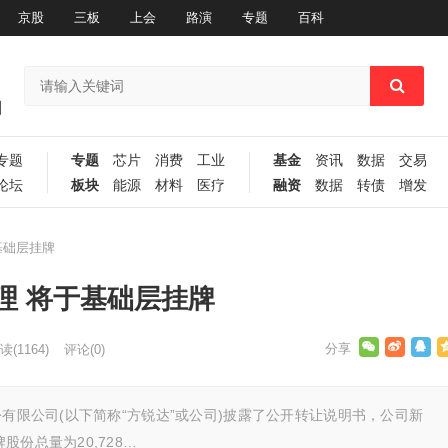
京股
三板
上会
路演
专题
百科
专题
专题
芯片
消费
工业
基金
资讯
数据
交易
论坛
板块
能源
材料
医疗
融资
数据
转债
增发
基础层挂牌
理 将于基础层挂牌
读
(1164)
评论(0)
份有限公司(以下简称“方锐达”或公司)披露了公开转让说明书，公司新
份总量为20,728…