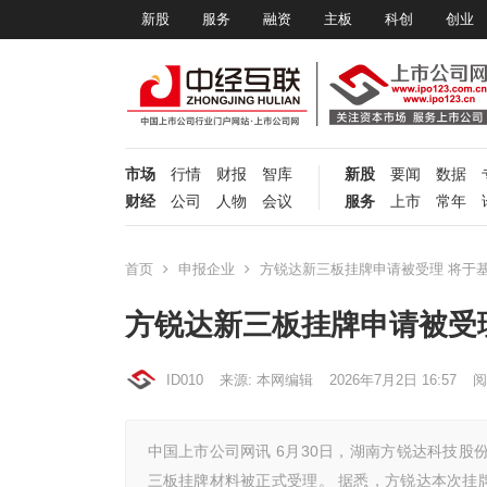
新股
服务
融资
主板
科创
创业
市场
行情
财报
智库
新股
要闻
数据
财经
公司
人物
会议
服务
上市
常年
首页
申报企业
方锐达新三板挂牌申请被受理 将于
方锐达新三板挂牌申请被受
ID010
来源: 本网编辑
2026年7月2日 16:57
阅
中国上市公司网讯 6月30日，湖南方锐达科技股
三板挂牌材料被正式受理。 据悉，方锐达本次挂牌股