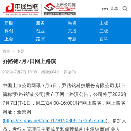
菜单
新股
服务
融资
主板
科创
创业
京股
三板
上会
路演
专题
百科
首页
专题
乔路铭7月7日网上路演
2026年7月7日 10:38
阅读
(6041)
评论(0)
中国上市公司网讯 7月6日，乔路铭科技股份有限公司(以下
简称“乔路铭”或公司)发布了网上路演公告，公司将于2026年
7月7日(T-1日，周二)14:00-16:00进行网上路演，网上路演
网址：全景网
(
https://rs.p5w.net/html/178150809157355.shtml
)。参加人
员：发行人管理层主要成员和保荐机构(主承销商)相关人