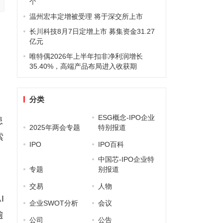
个
温州宏丰定增被受理 将于深交所上市
长川科技8月7日定增上市 募集资金31.27
亿元
唯特偶2026年上半年扣非净利润增长
35.40%，高端产品布局进入收获期
分类
ESG概念-IPO企业
患
2025年两会专题
特别报道
索
IPO
IPO百科
中国芯-IPO企业特
专题
别报道
交易
人物
I
企业SWOT分析
会议
逾
公司
公告