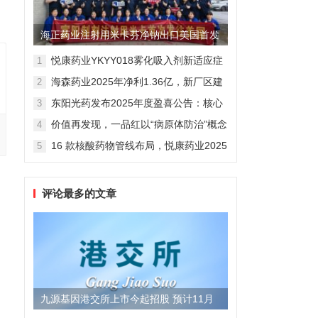
海正药业注射用米卡芬净钠出口美国首发
制剂全球化迈出关键一步
悦康药业YKYY018雾化吸入剂新适应症
1
获FDA临床试验批准，用于人偏肺病毒
海森药业2025年净利1.36亿，新厂区建
2
感染防治
设提速锚定“十五五”
东阳光药发布2025年度盈喜公告：核心
3
业务稳健驱动，国际化布局开启增长新
价值再发现，一品红以“病原体防治”概念
4
维度
勾勒增长新曲线
16 款核酸药物管线布局，悦康药业2025
5
年报披露多项创新药进展
评论最多的文章
九源基因港交所上市今起招股 预计11月