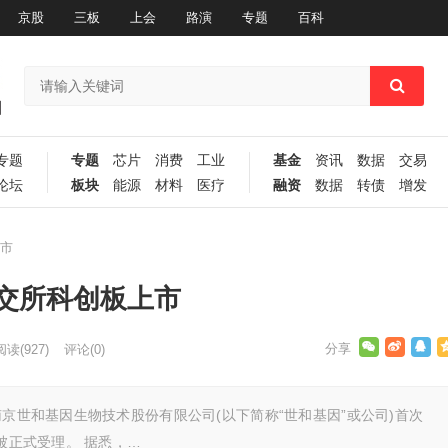
京股
三板
上会
路演
专题
百科
专题
专题
芯片
消费
工业
基金
资讯
数据
交易
论坛
板块
能源
材料
医疗
融资
数据
转债
增发
上市
上交所科创板上市
阅读
(927)
评论(0)
南京世和基因生物技术股份有限公司(以下简称“世和基因”或公司)首次
被正式受理。 据悉，…