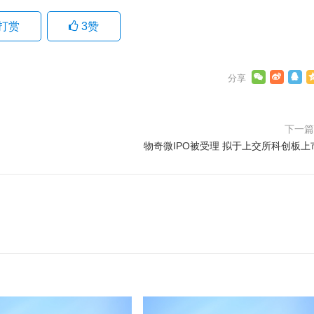
打赏
3
赞
下一
物奇微IPO被受理 拟于上交所科创板上