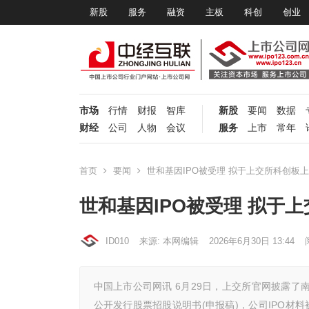
新股
服务
融资
主板
科创
创业
市场
行情
财报
智库
新股
要闻
数据
财经
公司
人物
会议
服务
上市
常年
首页
要闻
世和基因IPO被受理 拟于上交所科创板
世和基因IPO被受理 拟于
ID010
来源: 本网编辑
2026年6月30日 13:44
中国上市公司网讯 6月29日，上交所官网披露了
公开发行股票招股说明书(申报稿)，公司IPO材料