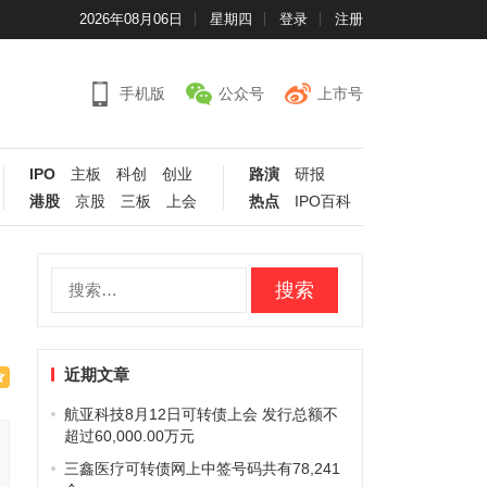
2026年08月06日
星期四
登录
注册
手机版
公众号
上市号
IPO
主板
科创
创业
路演
研报
港股
京股
三板
上会
热点
IPO百科
搜
索：
近期文章
航亚科技8月12日可转债上会 发行总额不
超过60,000.00万元
三鑫医疗可转债网上中签号码共有78,241