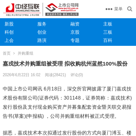
菜单
新股
服务
融资
主板
科创
创业
京股
三板
上会
路演
专题
百科
首页
并购重组
嘉戎技术并购重组被受理 拟收购杭州蓝然100%股份
2026年6月22日 16:02
阅读
(28421)
评论(0)
中国上市公司网讯 6月18日，深交所官网披露了厦门嘉戎技
术股份有限公司(证券代码：301148，证券简称：嘉戎技术)
发行股份及支付现金购买资产并募集配套资金暨关联交易报
告书(草案)(申报稿) ，公司并购重组材料被正式受理。
据悉，嘉戎技术本次拟通过发行股份的方式向厦门溥玉、楼