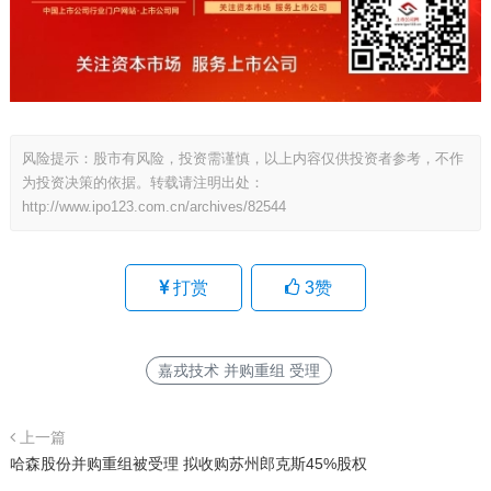
风险提示：股市有风险，投资需谨慎，以上内容仅供投资者参考，不作
为投资决策的依据。转载请注明出处：
http://www.ipo123.com.cn/archives/82544
打赏
3
赞
嘉戎技术 并购重组 受理
上一篇
哈森股份并购重组被受理 拟收购苏州郎克斯45%股权