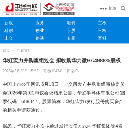
菜单
新股
服务
融资
主板
科创
创业
京股
三板
上会
路演
专题
百科
首页
并购重组
华虹宏力并购重组过会 拟收购华力微97.4988%股权
2026年6月22日 15:52
阅读
(19474)
评论(0)
中国上市公司网讯 6月18日，上交所发布并购重组审核委员
会2026年第9次审议会议结果公告，华虹半导体有限公司(股
票代码：688347，股票简称：华虹宏力)发行股份购买资产
的相关申请获通过。
据悉，华虹宏力本次拟通过发行股份方式向华虹集团等4名