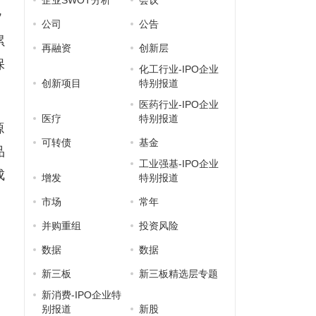
企业SWOT分析
会议
”
公司
公告
累
再融资
创新层
保
化工行业-IPO企业
创新项目
特别报道
医药行业-IPO企业
医疗
特别报道
源
可转债
基金
品
工业强基-IPO企业
成
增发
特别报道
市场
常年
并购重组
投资风险
数据
数据
新三板
新三板精选层专题
新消费-IPO企业特
别报道
新股