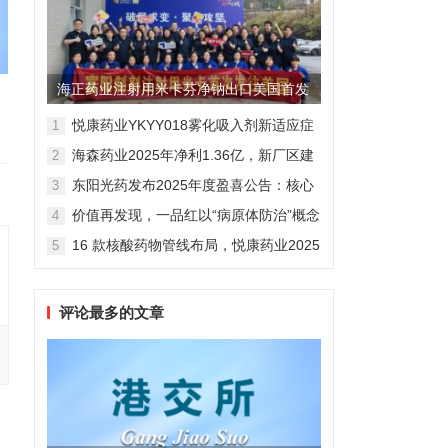
海正药业注射用米卡芬净钠出口美国首发
制剂全球化迈出关键一步
悦康药业YKYY018雾化吸入剂新适应症
1
获FDA临床试验批准，用于人偏肺病毒
海森药业2025年净利1.36亿，新厂区建
2
感染防治
设提速锚定“十五五”
东阳光药发布2025年度盈喜公告：核心
3
业务稳健驱动，国际化布局开启增长新
价值再发现，一品红以“病原体防治”概念
4
维度
勾勒增长新曲线
16 款核酸药物管线布局，悦康药业2025
5
年报披露多项创新药进展
评论最多的文章