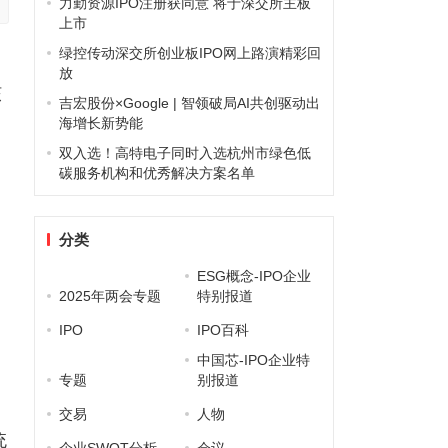
力勤资源IPO注册获同意 将于深交所主板
上市
绿控传动深交所创业板IPO网上路演精彩回
放
核
吉宏股份×Google | 智领破局AI共创驱动出
海增长新势能
双入选！高特电子同时入选杭州市绿色低
碳服务机构和优秀解决方案名单
分类
ESG概念-IPO企业
2025年两会专题
特别报道
IPO
IPO百科
中国芯-IPO企业特
、
专题
别报道
、
交易
人物
统