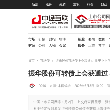
新股
服务
融资
主板
科创
创业
市场
行情
财报
智库
新股
要闻
数据
财经
公司
人物
会议
服务
上市
常年
首页
可转债
振华股份可转债上会获通过 将于上交
振华股份可转债上会获通过
ID010
来源: 本网编辑
2026年6月3日 10:20
阅
中国上市公司网讯 6月2日，上交所官网显示，湖北
向不特定投对象发行可转换公司债券获得上海证