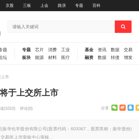
京股
三板
上会
路演
专题
百科
专题
专题
芯片
消费
工业
基金
资讯
数据
交易
论坛
板块
能源
材料
医疗
融资
数据
转债
增发
所上市
 将于上交所上市
读
(1010)
评论(0)
振华化学股份有限公司(股票代码：603067，股票简称：振华股份)
券交易所上市审核中心审核…