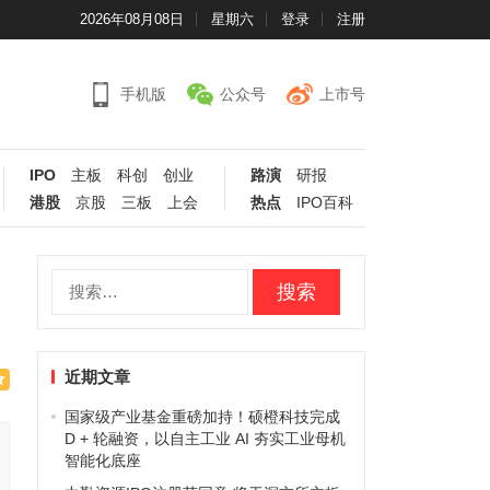
2026年08月08日
星期六
登录
注册
手机版
公众号
上市号
IPO
主板
科创
创业
路演
研报
港股
京股
三板
上会
热点
IPO百科
搜
索：
近期文章
国家级产业基金重磅加持！硕橙科技完成
D + 轮融资，以自主工业 AI 夯实工业母机
智能化底座