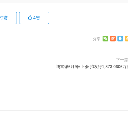
打赏
4
赞
下一
鸿富诚6月9日上会 拟发行1,873.0606万