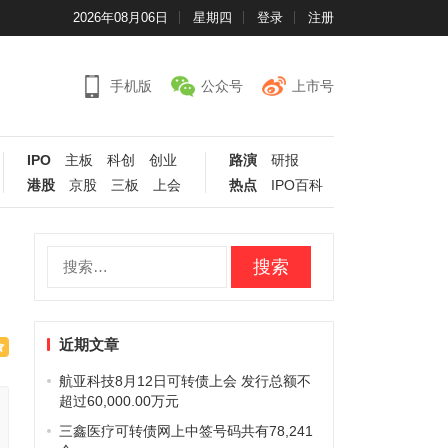
2026年08月06日
星期四
登录
注册
手机版
公众号
上市号
IPO
主板
科创
创业
路演
研报
港股
京股
三板
上会
热点
IPO百科
搜
索：
近期文章
航亚科技8月12日可转债上会 发行总额不
超过60,000.00万元
三鑫医疗可转债网上中签号码共有78,241