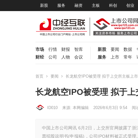
新股
服务
融资
主板
科创
创业
市场
行情
财报
智库
新股
要闻
数据
财经
公司
人物
会议
服务
上市
常年
首页
要闻
长龙航空IPO被受理 拟于上交所主板上市
长龙航空IPO被受理 拟于
ID010
来源: 本网编辑
2026年6月3日 9:54
阅
中国上市公司网讯 6月2日，上交所官网披露了浙
票招股说明书(申报稿)，公司IPO材料被正式受理