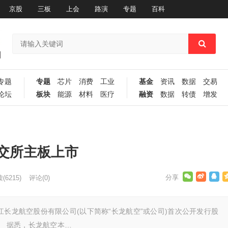
京股
三板
上会
路演
专题
百科
专题
专题
芯片
消费
工业
基金
资讯
数据
交易
论坛
板块
能源
材料
医疗
融资
数据
转债
增发
上交所主板上市
读
(6215)
评论(0)
江长龙航空股份有限公司(以下简称“长龙航空”或公司)首次公开发行股
。 据悉，长龙航空本…