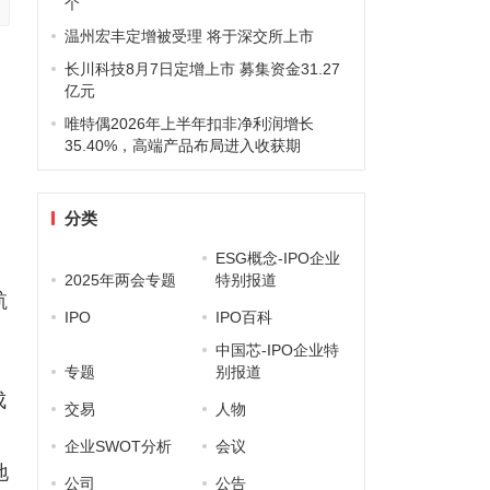
个
温州宏丰定增被受理 将于深交所上市
长川科技8月7日定增上市 募集资金31.27
亿元
唯特偶2026年上半年扣非净利润增长
35.40%，高端产品布局进入收获期
。
分类
ESG概念-IPO企业
杭
2025年两会专题
特别报道
航
IPO
IPO百科
中国芯-IPO企业特
专题
别报道
成
交易
人物
企业SWOT分析
会议
地
公司
公告