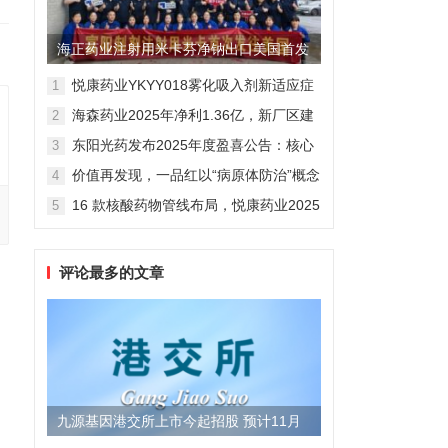
海正药业注射用米卡芬净钠出口美国首发
制剂全球化迈出关键一步
悦康药业YKYY018雾化吸入剂新适应症
1
获FDA临床试验批准，用于人偏肺病毒
海森药业2025年净利1.36亿，新厂区建
2
感染防治
设提速锚定“十五五”
东阳光药发布2025年度盈喜公告：核心
3
业务稳健驱动，国际化布局开启增长新
价值再发现，一品红以“病原体防治”概念
4
维度
勾勒增长新曲线
16 款核酸药物管线布局，悦康药业2025
5
年报披露多项创新药进展
评论最多的文章
九源基因港交所上市今起招股 预计11月