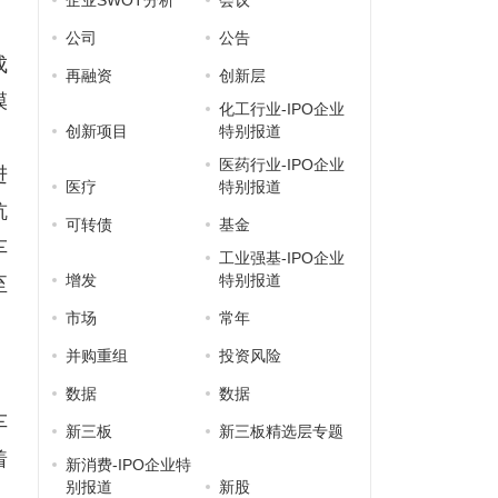
企业SWOT分析
会议
、
公司
公告
成
再融资
创新层
模
化工行业-IPO企业
创新项目
特别报道
，
医药行业-IPO企业
进
医疗
特别报道
杭
可转债
基金
车
工业强基-IPO企业
增发
特别报道
至
市场
常年
并购重组
投资风险
，
数据
数据
车
新三板
新三板精选层专题
着
新消费-IPO企业特
别报道
新股
，