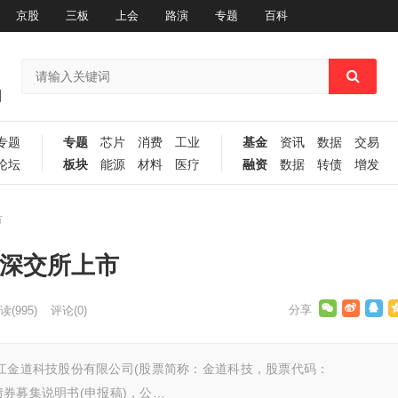
京股
三板
上会
路演
专题
百科
专题
专题
芯片
消费
工业
基金
资讯
数据
交易
论坛
板块
能源
材料
医疗
融资
数据
转债
增发
市
于深交所上市
读
(995)
评论(0)
浙江金道科技股份有限公司(股票简称：金道科技，股票代码：
司债券募集说明书(申报稿)，公…