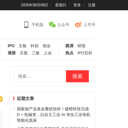
2026年08月09日
星期日
登录
注册
手机版
公众号
上市号
IPO
主板
科创
创业
路演
研报
港股
京股
三板
上会
热点
IPO百科
搜
索：
近期文章
国家级产业基金重磅加持！硕橙科技完成
D + 轮融资，以自主工业 AI 夯实工业母机
智能化底座