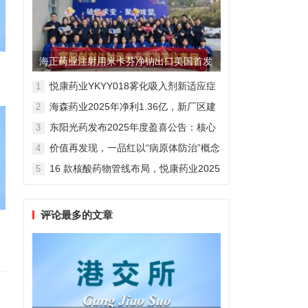
海正药业注射用米卡芬净钠出口美国首发
制剂全球化迈出关键一步
悦康药业YKYY018雾化吸入剂新适应症
1
获FDA临床试验批准，用于人偏肺病毒
海森药业2025年净利1.36亿，新厂区建
2
感染防治
设提速锚定“十五五”
东阳光药发布2025年度盈喜公告：核心
3
业务稳健驱动，国际化布局开启增长新
价值再发现，一品红以“病原体防治”概念
4
维度
勾勒增长新曲线
16 款核酸药物管线布局，悦康药业2025
5
年报披露多项创新药进展
评论最多的文章