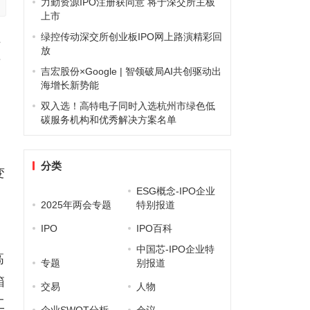
力勤资源IPO注册获同意 将于深交所主板
上市
绿控传动深交所创业板IPO网上路演精彩回
科
放
可
吉宏股份×Google | 智领破局AI共创驱动出
海增长新势能
双入选！高特电子同时入选杭州市绿色低
碳服务机构和优秀解决方案名单
分类
变
ESG概念-IPO企业
2025年两会专题
特别报道
IPO
IPO百科
中国芯-IPO企业特
高
专题
别报道
箱
交易
人物
工