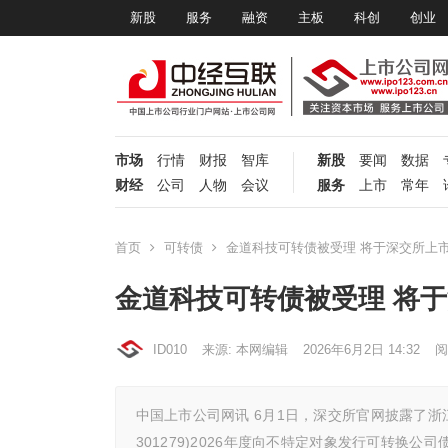
新股
服务
融资
主板
科创
创业
市场
行情
财报
智库
新股
要闻
数据
财经
公司
人物
会议
服务
上市
常年
首页
可转债
金道科技可转债被受理 将于深交所上
金道科技可转债被受理 将
ID010
来源: 本网编辑
2026年6月2日 14:32
阅
中国上市公司网讯 6月1日，深交所官网披露了
301279)2026年度向不特定对象发行可转换公