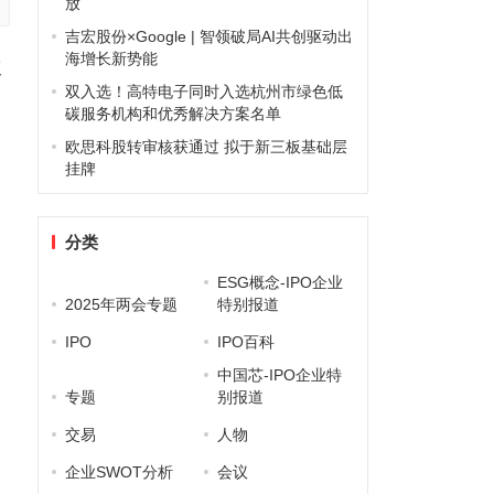
放
吉宏股份×Google | 智领破局AI共创驱动出
海增长新势能
次
双入选！高特电子同时入选杭州市绿色低
碳服务机构和优秀解决方案名单
欧思科股转审核获通过 拟于新三板基础层
挂牌
分类
ESG概念-IPO企业
2025年两会专题
特别报道
IPO
IPO百科
中国芯-IPO企业特
专题
别报道
交易
人物
企业SWOT分析
会议