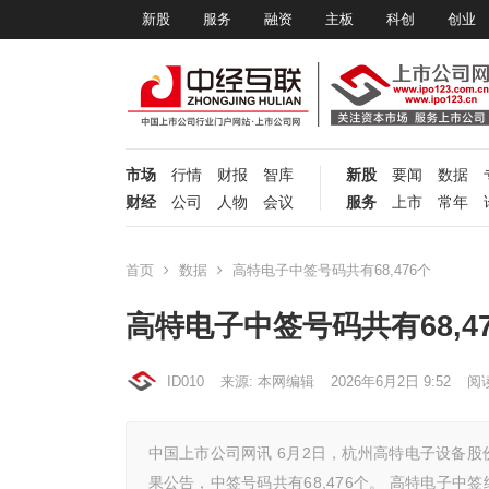
新股
服务
融资
主板
科创
创业
市场
行情
财报
智库
新股
要闻
数据
财经
公司
人物
会议
服务
上市
常年
首页
数据
高特电子中签号码共有68,476个
高特电子中签号码共有68,4
ID010
来源: 本网编辑
2026年6月2日 9:52
阅
中国上市公司网讯 6月2日，杭州高特电子设备股
果公告，中签号码共有68,476个。 高特电子中签