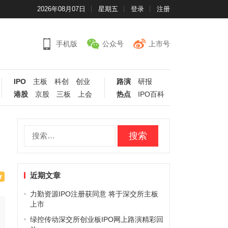
2026年08月07日
星期五
登录
注册
手机版
公众号
上市号
IPO
主板
科创
创业
路演
研报
港股
京股
三板
上会
热点
IPO百科
搜
索：
近期文章
力勤资源IPO注册获同意 将于深交所主板
上市
绿控传动深交所创业板IPO网上路演精彩回