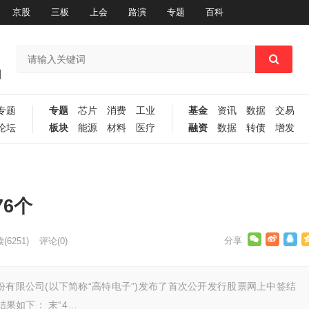
京股
三板
上会
路演
专题
百科
专题
专题
芯片
消费
工业
基金
资讯
数据
交易
论坛
板块
能源
材料
医疗
融资
数据
转债
增发
76个
读
(6251)
评论(0)
份有限公司(以下简称“高特电子”)发布了首次公开发行股票网上中签结
结果如下： 末“4…