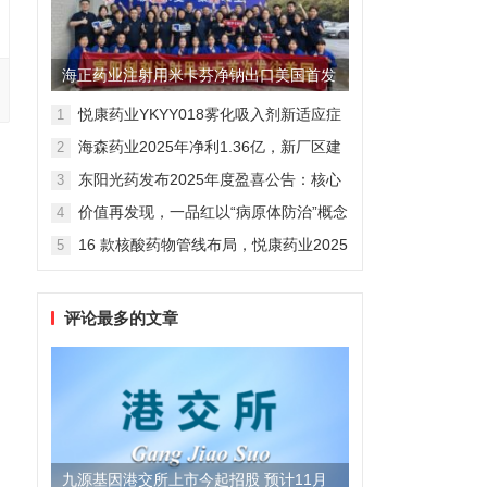
海正药业注射用米卡芬净钠出口美国首发
制剂全球化迈出关键一步
悦康药业YKYY018雾化吸入剂新适应症
1
获FDA临床试验批准，用于人偏肺病毒
海森药业2025年净利1.36亿，新厂区建
2
感染防治
设提速锚定“十五五”
东阳光药发布2025年度盈喜公告：核心
3
业务稳健驱动，国际化布局开启增长新
价值再发现，一品红以“病原体防治”概念
4
维度
勾勒增长新曲线
16 款核酸药物管线布局，悦康药业2025
5
年报披露多项创新药进展
评论最多的文章
九源基因港交所上市今起招股 预计11月