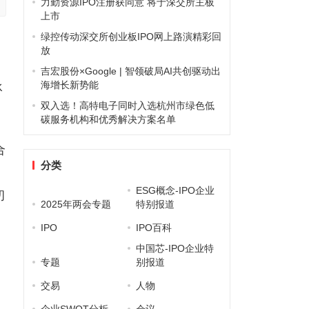
力勤资源IPO注册获同意 将于深交所主板
上市
绿控传动深交所创业板IPO网上路演精彩回
放
吉宏股份×Google | 智领破局AI共创驱动出
海增长新势能
承
双入选！高特电子同时入选杭州市绿色低
碳服务机构和优秀解决方案名单
合
分类
ESG概念-IPO企业
初
2025年两会专题
特别报道
IPO
IPO百科
中国芯-IPO企业特
专题
别报道
交易
人物