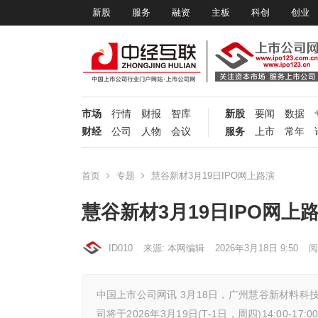
新股
服务
融资
主板
科创
创业
市场
行情
财报
智库
新股
要闻
数据
财经
公司
人物
会议
服务
上市
常年
首页
专题
慧谷新材3月19日IPO网上路演
慧谷新材3月19日IPO网上
ID010
来源: 本网编辑
2026年3月18日 9:50
阅
中国上市公司网讯 3月18日，广州慧谷新材料科
司将于2026年3月19日(T-1日，周四)14:00-17: