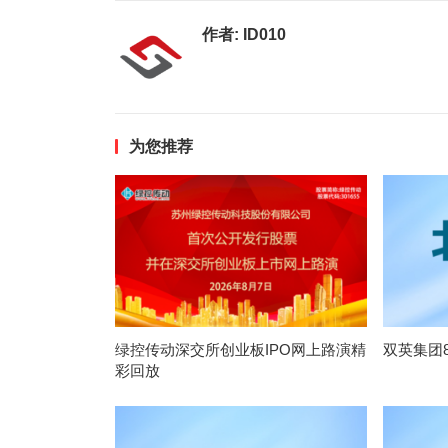
作者:
ID010
为您推荐
绿控传动深交所创业板IPO网上路演精
双英集团
彩回放