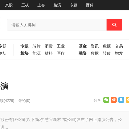
京股
三板
上会
路演
专题
百科
专题
专题
芯片
消费
工业
基金
资讯
数据
交易
论坛
板块
能源
材料
医疗
融资
数据
转债
增发
路演
读
(4226)
评论(0)
技股份有限公司(以下简称“慧谷新材”或公司)发布了网上路演公告，公
00进…