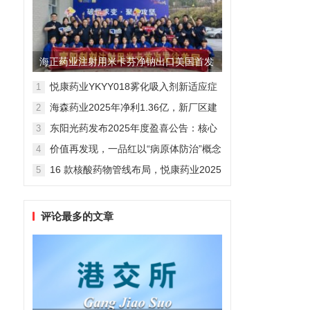
海正药业注射用米卡芬净钠出口美国首发
制剂全球化迈出关键一步
悦康药业YKYY018雾化吸入剂新适应症
1
获FDA临床试验批准，用于人偏肺病毒
海森药业2025年净利1.36亿，新厂区建
2
感染防治
设提速锚定“十五五”
东阳光药发布2025年度盈喜公告：核心
3
业务稳健驱动，国际化布局开启增长新
价值再发现，一品红以“病原体防治”概念
4
维度
勾勒增长新曲线
16 款核酸药物管线布局，悦康药业2025
5
年报披露多项创新药进展
评论最多的文章