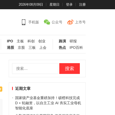
2026年08月09日
星期日
登录
注册
手机版
公众号
上市号
IPO
主板
科创
创业
路演
研报
港股
京股
三板
上会
热点
IPO百科
搜
索：
近期文章
国家级产业基金重磅加持！硕橙科技完成
D + 轮融资，以自主工业 AI 夯实工业母机
智能化底座