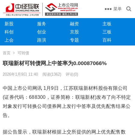
菜单
新股
服务
融资
主板
科创
创业
京股
三板
上会
路演
专题
百科
首页
可转债
联瑞新材可转债网上中签率为0.00087066%
2026年1月9日 11:40
阅读
(1362)
评论(0)
中国上市公司网讯 1月9日，江苏联瑞新材料股份有限公司
(证券代码：688300，证券简称：联瑞新材)发布了向不特定
对象发行可转换公司债券网上发行中签率及优先配售结果公
告。
据公告显示，联瑞新材根据上交所提供的网上优先配售数