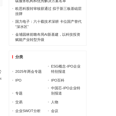
碳服务机构和优秀解决方案名单
欧思科股转审核获通过 拟于新三板基础层
挂牌
国力电子：六十载技术深耕 卡位国产替代
“深水区”
金埔园林前瞻布局AI新基建，以科技投资
赋能产业转型升级
分类
ESG概念-IPO企业
公
2025年两会专题
特别报道
产
IPO
IPO百科
中国芯-IPO企业特
专题
别报道
交易
人物
企业SWOT分析
会议