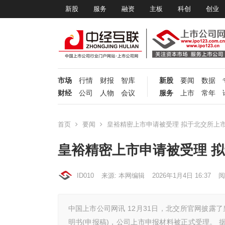
新股
服务
融资
主板
科创
创业
市场
行情
财报
智库
新股
要闻
数据
财经
公司
人物
会议
服务
上市
常年
首页
要闻
皇裕精密上市申请被受理 拟于北交所上
皇裕精密上市申请被受理 
ID010
来源: 本网编辑
2026年1月4日 16:37
阅
中国上市公司网讯 12月31日，北交所官网披露了
明书(申报稿)，公司上市申报材料被正式受理。 