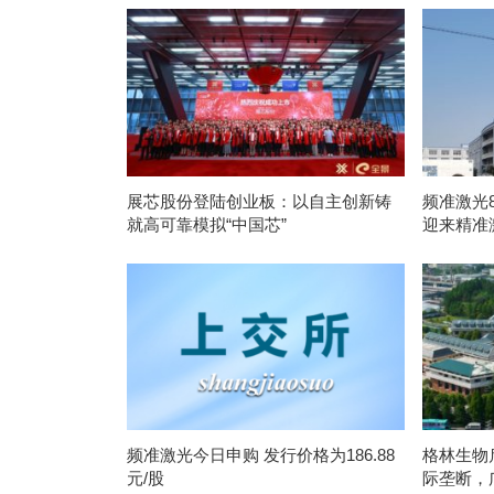
展芯股份登陆创业板：以自主创新铸
频准激光
就高可靠模拟“中国芯”
迎来精准
频准激光今日申购 发行价格为186.88
格林生物
元/股
际垄断，