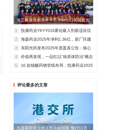
海正药业注射用米卡芬净钠出口美国首发
制剂全球化迈出关键一步
悦康药业YKYY018雾化吸入剂新适应症
1
获FDA临床试验批准，用于人偏肺病毒
海森药业2025年净利1.36亿，新厂区建
2
感染防治
设提速锚定“十五五”
东阳光药发布2025年度盈喜公告：核心
3
业务稳健驱动，国际化布局开启增长新
价值再发现，一品红以“病原体防治”概念
4
维度
勾勒增长新曲线
16 款核酸药物管线布局，悦康药业2025
5
年报披露多项创新药进展
评论最多的文章
九源基因港交所上市今起招股 预计11月