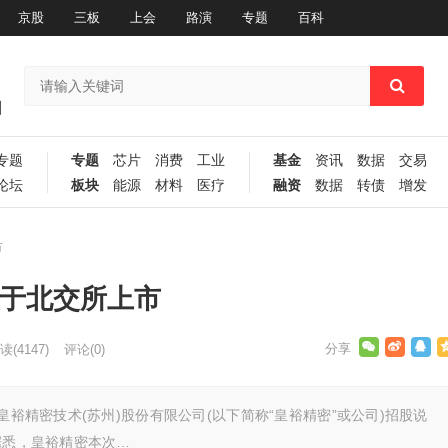
京股
三板
上会
路演
专题
百科
专题
专题
芯片
消费
工业
基金
资讯
数据
交易
论坛
板块
能源
材料
医疗
融资
数据
转债
增发
市
拟于北交所上市
读
(4147)
评论(0)
皇裕精密技术(苏州)股份有限公司(以下简称“皇裕精密”或公司)招股说
据悉，皇裕精密本次…