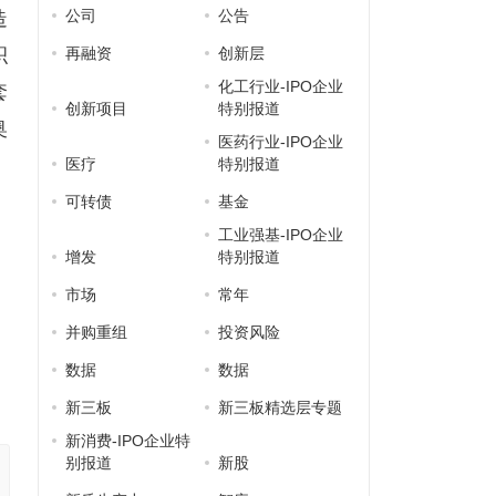
公司
公告
造
积
再融资
创新层
化工行业-IPO企业
套
创新项目
特别报道
奥
医药行业-IPO企业
医疗
特别报道
可转债
基金
工业强基-IPO企业
增发
特别报道
市场
常年
并购重组
投资风险
数据
数据
新三板
新三板精选层专题
新消费-IPO企业特
别报道
新股