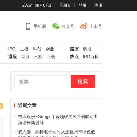
2026年08月07日
星期五
登录
注册
手机版
公众号
上市号
IPO
主板
科创
创业
路演
研报
港股
京股
三板
上会
热点
IPO百科
搜
索：
近期文章
吉宏股份×Google | 智领破局AI共创驱动出
海增长新势能
双入选！高特电子同时入选杭州市绿色低