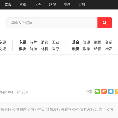
京股
三板
上会
路演
专题
百科
专题
专题
芯片
消费
工业
基金
资讯
数据
交易
论坛
板块
能源
材料
医疗
融资
数据
转债
增发
阅读
(986)
评论(0)
业股份有限公司披露了向不特定对象发行可转换公司债券发行公告，公司