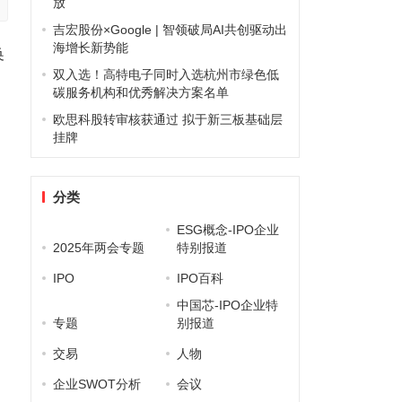
放
吉宏股份×Google | 智领破局AI共创驱动出
海增长新势能
换
双入选！高特电子同时入选杭州市绿色低
碳服务机构和优秀解决方案名单
欧思科股转审核获通过 拟于新三板基础层
挂牌
分类
ESG概念-IPO企业
2025年两会专题
特别报道
IPO
IPO百科
中国芯-IPO企业特
专题
别报道
交易
人物
企业SWOT分析
会议