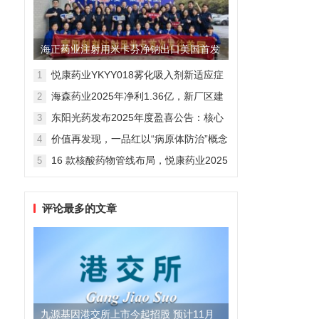
海正药业注射用米卡芬净钠出口美国首发
制剂全球化迈出关键一步
悦康药业YKYY018雾化吸入剂新适应症
1
获FDA临床试验批准，用于人偏肺病毒
海森药业2025年净利1.36亿，新厂区建
2
感染防治
设提速锚定“十五五”
东阳光药发布2025年度盈喜公告：核心
3
业务稳健驱动，国际化布局开启增长新
价值再发现，一品红以“病原体防治”概念
4
维度
勾勒增长新曲线
16 款核酸药物管线布局，悦康药业2025
5
年报披露多项创新药进展
评论最多的文章
九源基因港交所上市今起招股 预计11月