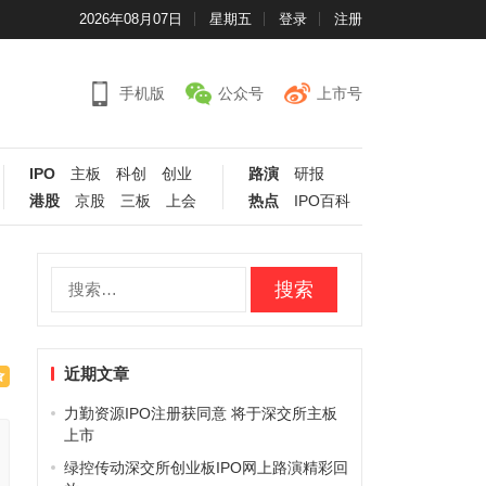
2026年08月07日
星期五
登录
注册
手机版
公众号
上市号
IPO
主板
科创
创业
路演
研报
港股
京股
三板
上会
热点
IPO百科
搜
索：
近期文章
力勤资源IPO注册获同意 将于深交所主板
上市
绿控传动深交所创业板IPO网上路演精彩回