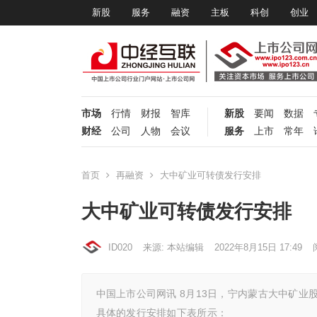
新股
服务
融资
主板
科创
创业
市场
行情
财报
智库
新股
要闻
数据
财经
公司
人物
会议
服务
上市
常年
首页
再融资
大中矿业可转债发行安排
大中矿业可转债发行安排
ID020
来源: 本站编辑
2022年8月15日 17:49
中国上市公司网讯 8月13日，宁内蒙古大中矿
具体的发行安排如下表所示：