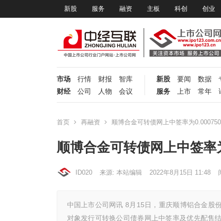
新股
服务
融资
主板
科创
创业
市场
行情
财报
智库
新股
要闻
数据
财经
公司
人物
会议
服务
上市
常年
首页
再融资
顺博合金可转债网上中签率为0.0007501
顺博合金可转债网上中签率为0.
ID020
来源: 本站编辑
2022年8月15日 11:48
中国上市公司网讯 8月15日，重庆顺博铝合金股份
对象发行可转换公司债券网上中签率及优先配售结