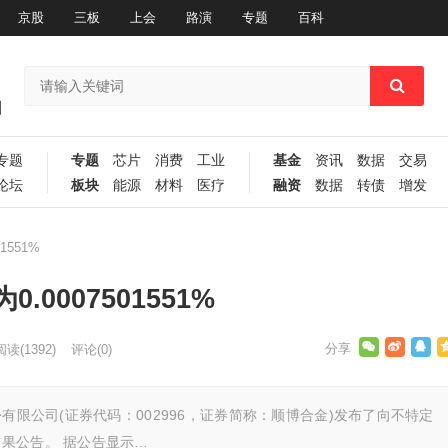
京股
三板
上会
路演
专题
百科
专题
专题
芯片
消费
工业
基金
资讯
数据
交易
论坛
板块
能源
材料
医疗
融资
数据
转债
增发
551%
0007501551%
阅读
(1392)
评论(0)
有限公司(证券代码：002996，证券简称：顺博合金)发布了向不特定
果公告。 据公告显示…