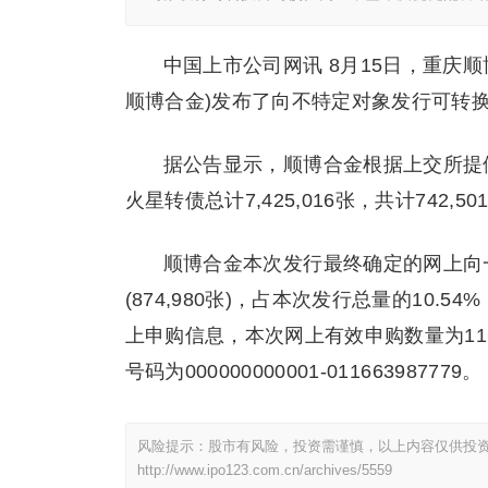
中国上市公司网讯 8月15日，重庆顺
顺博合金)发布了向不特定对象发行可转
据公告显示，顺博合金根据上交所提
火星转债总计7,425,016张，共计742,5
顺博合金本次发行最终确定的网上向一般
(874,980张)，占本次发行总量的10.5
上申购信息，本次网上有效申购数量为116,639
号码为000000000001-011663987779。
风险提示：股市有风险，投资需谨慎，以上内容仅供投
http://www.ipo123.com.cn/archives/5559