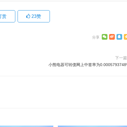
打赏
23
赞
下一
小熊电器可转债网上中签率为0.0005793748