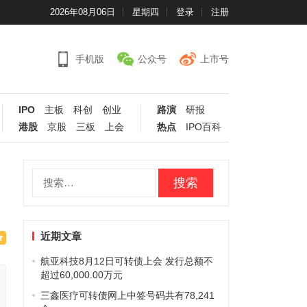
2026年08月06日
星期四
登录
注册
手机版
公众号
上市号
IPO
主板
科创
创业
路演
研报
港股
京股
三板
上会
热点
IPO百科
搜
索：
近期文章
航亚科技8月12日可转债上会 发行总额不
超过60,000.00万元
三鑫医疗可转债网上中签号码共有78,241