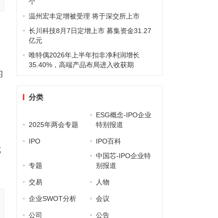
个
温州宏丰定增被受理 将于深交所上市
：
长川科技8月7日定增上市 募集资金31.27
亿元
唯特偶2026年上半年扣非净利润增长
35.40%，高端产品布局进入收获期
的
分类
ESG概念-IPO企业
2025年两会专题
特别报道
IPO
IPO百科
讫
中国芯-IPO企业特
专题
别报道
交易
人物
企业SWOT分析
会议
公司
公告