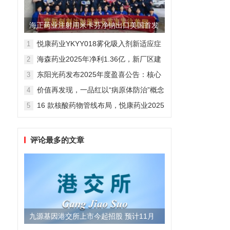
海正药业注射用米卡芬净钠出口美国首发
制剂全球化迈出关键一步
悦康药业YKYY018雾化吸入剂新适应症
1
获FDA临床试验批准，用于人偏肺病毒
海森药业2025年净利1.36亿，新厂区建
2
感染防治
设提速锚定“十五五”
东阳光药发布2025年度盈喜公告：核心
3
业务稳健驱动，国际化布局开启增长新
价值再发现，一品红以“病原体防治”概念
4
维度
勾勒增长新曲线
16 款核酸药物管线布局，悦康药业2025
5
年报披露多项创新药进展
评论最多的文章
九源基因港交所上市今起招股 预计11月