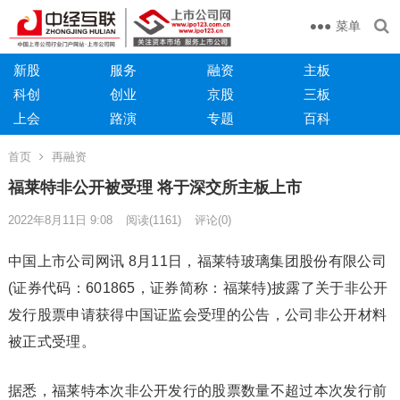
菜单
新股
服务
融资
主板
科创
创业
京股
三板
上会
路演
专题
百科
首页
再融资
福莱特非公开被受理 将于深交所主板上市
2022年8月11日 9:08
阅读
(1161)
评论(0)
中国上市公司网讯 8月11日，福莱特玻璃集团股份有限公司
(证券代码：601865，证券简称：福莱特)披露了关于非公开
发行股票申请获得中国证监会受理的公告，公司非公开材料
被正式受理。
据悉，福莱特本次非公开发行的股票数量不超过本次发行前