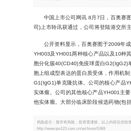
中国上市公司网讯 8月7日，百奥赛图
司)上市聆讯获通过，公司将登陆港交所
公开资料显示，百奥赛图于2009
YH003及YH001两种核心产品以及1
胞分化簇40(CD40)免疫球蛋白G2(IgG
胞上组成型表达的蛋白质受体，作用机制
G1(IgG1)单克隆抗体。公司的核心产
实体瘤。公司的其他核心产品YH001主要开
他实体瘤。大部分临床阶段候选药物(包
风险提示：股市有风险，投资需谨慎，以上内容仅供投
http://www.ipo123.com.cn/archives/5369