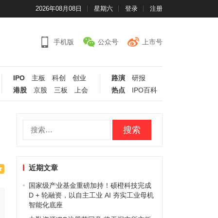
2026年08月08日
星期六
登录
注册
手机版
公众号
上市号
IPO
主板
科创
创业
路演
研报
港股
京股
三板
上会
热点
IPO百科
搜
索：
近期文章
国家级产业基金重磅加持！硕橙科技完成
D + 轮融资，以自主工业 AI 夯实工业母机
智能化底座