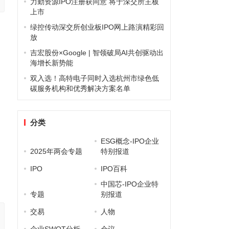
力勤资源IPO注册获同意 将于深交所主板
上市
绿控传动深交所创业板IPO网上路演精彩回
放
吉宏股份×Google | 智领破局AI共创驱动出
海增长新势能
双入选！高特电子同时入选杭州市绿色低
碳服务机构和优秀解决方案名单
分类
ESG概念-IPO企业
2025年两会专题
特别报道
IPO
IPO百科
中国芯-IPO企业特
专题
别报道
交易
人物