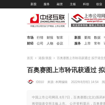
新股
服务
融资
主板
科创
创业
市场
行情
财报
智库
新股
要闻
数据
财经
公司
人物
会议
服务
上市
常年
首页
港股/美股
百奥赛图上市聆讯获通过 拟于港交
百奥赛图上市聆讯获通过 
ID010
来源: 本网编辑
2022年8月8日 14:54
阅
中国上市公司网讯 8月7日，百奥赛图(北京)医药
将登陆港交所主板上市。 公开资料显示，百奥赛图