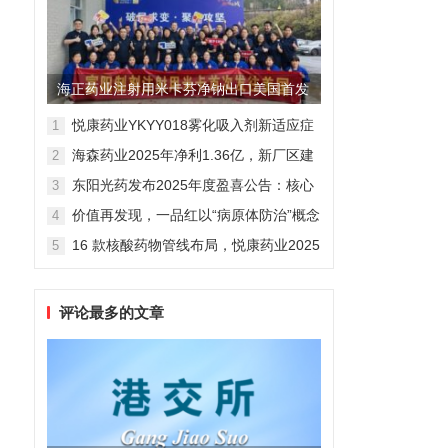
海正药业注射用米卡芬净钠出口美国首发
制剂全球化迈出关键一步
悦康药业YKYY018雾化吸入剂新适应症
1
获FDA临床试验批准，用于人偏肺病毒
海森药业2025年净利1.36亿，新厂区建
2
感染防治
设提速锚定“十五五”
东阳光药发布2025年度盈喜公告：核心
3
业务稳健驱动，国际化布局开启增长新
价值再发现，一品红以“病原体防治”概念
4
维度
勾勒增长新曲线
16 款核酸药物管线布局，悦康药业2025
5
年报披露多项创新药进展
评论最多的文章