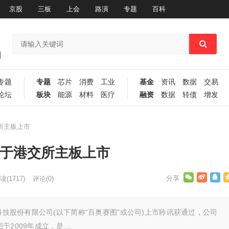
京股
三板
上会
路演
专题
百科
专题
专题
芯片
消费
工业
基金
资讯
数据
交易
论坛
板块
能源
材料
医疗
融资
数据
转债
增发
所主板上市
拟于港交所主板上市
读
(1717)
评论(0)
科技股份有限公司(以下简称“百奥赛图”或公司)上市聆讯获通过，公司
于2009年成立，是…