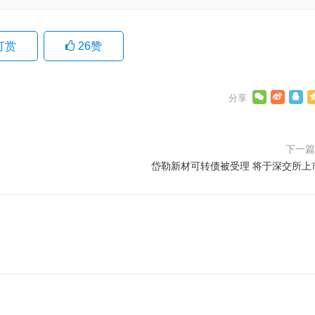
打赏
26
赞
下一
岱勒新材可转债被受理 将于深交所上