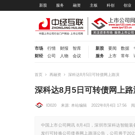
新股
服务
融资
主板
科创
创业
市场
行情
财报
智库
新股
要闻
数据
财经
公司
人物
会议
服务
上市
常年
首页
再融资
深科达8月5日可转债网上路演
深科达8月5日可转债网上路
ID020
来源: 本站编辑
2022年8月4日 17:56
阅
中国上市公司网讯 8月4日，深圳市深科达智能装备
发行可转换公司债券网上路演公告，公司将于2022