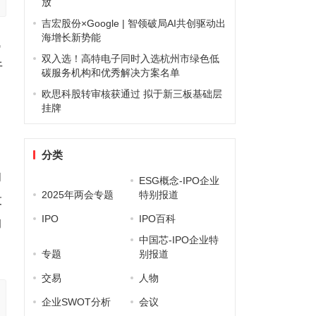
放
吉宏股份×Google | 智领破局AI共创驱动出
海增长新势能
代
双入选！高特电子同时入选杭州市绿色低
午
碳服务机构和优秀解决方案名单
欧思科股转审核获通过 拟于新三板基础层
挂牌
分类
的
ESG概念-IPO企业
2025年两会专题
特别报道
投
IPO
IPO百科
购
中国芯-IPO企业特
专题
别报道
交易
人物
企业SWOT分析
会议