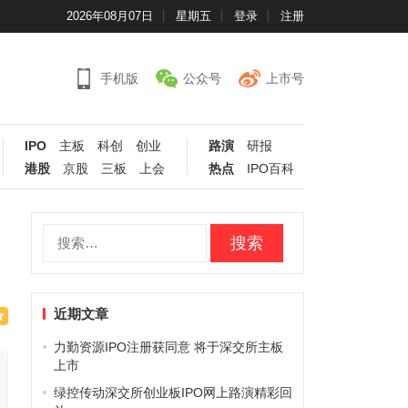
2026年08月07日
星期五
登录
注册
手机版
公众号
上市号
IPO
主板
科创
创业
路演
研报
港股
京股
三板
上会
热点
IPO百科
搜
索：
近期文章
力勤资源IPO注册获同意 将于深交所主板
上市
绿控传动深交所创业板IPO网上路演精彩回