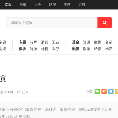
京股
三板
上会
路演
专题
百科
专题
专题
芯片
消费
工业
基金
资讯
数据
交易
论坛
板块
能源
材料
医疗
融资
数据
转债
增发
演
读
(1360)
评论(0)
股份有限公司(股票简称：深科达，股票代码：688328)披露了公开
年8月5日(星期四…