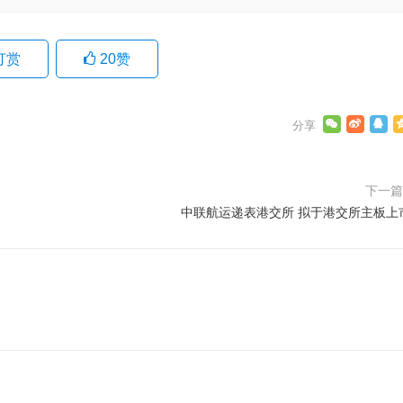
打赏
20
赞
下一
中联航运递表港交所 拟于港交所主板上