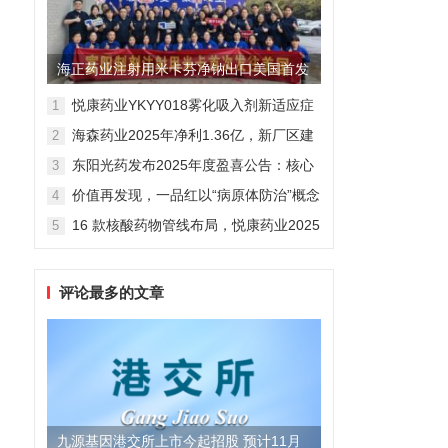
海正药业注射用米卡芬净钠出口美国首发
制剂全球化迈出关键一步
悦康药业YKYY018雾化吸入剂新适应症
1
获FDA临床试验批准，用于人偏肺病毒
海森药业2025年净利1.36亿，新厂区建
2
感染防治
设提速锚定“十五五”
东阳光药发布2025年度盈喜公告：核心
3
业务稳健驱动，国际化布局开启增长新
价值再发现，一品红以“病原体防治”概念
4
维度
勾勒增长新曲线
16 款核酸药物管线布局，悦康药业2025
5
年报披露多项创新药进展
评论最多的文章
九源基因港交所上市今起招股 预计11月