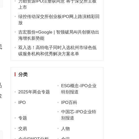
力勤资源IPO注册获同意 将于深交所主板
上市
绿控传动深交所创业板IPO网上路演精彩回
放
吉宏股份×Google | 智领破局AI共创驱动出
海增长新势能
民
双入选！高特电子同时入选杭州市绿色低
碳服务机构和优秀解决方案名单
用
分类
品
ESG概念-IPO企业
2025年两会专题
特别报道
金
IPO
IPO百科
，
中国芯-IPO企业特
专题
别报道
交易
人物