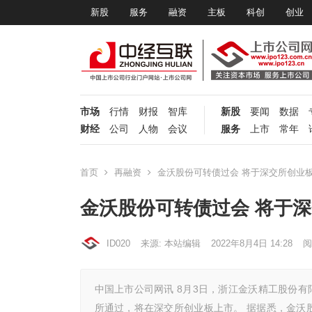
新股
服务
融资
主板
科创
创业
市场
行情
财报
智库
新股
要闻
数据
财经
公司
人物
会议
服务
上市
常年
首页
再融资
金沃股份可转债过会 将于深交所创业
金沃股份可转债过会 将于
ID020
来源: 本站编辑
2022年8月4日 14:28
阅
中国上市公司网讯 8月3日，浙江金沃精工股份有限
所通过，将在深交所创业板上市。 据据悉，金沃