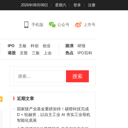
2026年08月08日
星期六
登录
注册
手机版
公众号
上市号
IPO
主板
科创
创业
路演
研报
港股
京股
三板
上会
热点
IPO百科
搜
索：
近期文章
国家级产业基金重磅加持！硕橙科技完成
D + 轮融资，以自主工业 AI 夯实工业母机
智能化底座