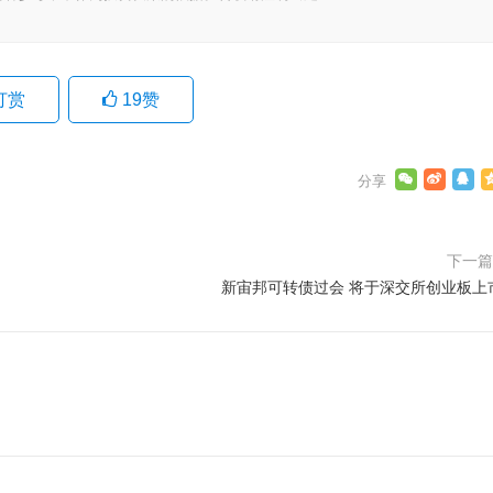
打赏
19
赞
下一
新宙邦可转债过会 将于深交所创业板上