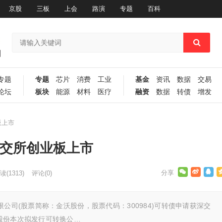
京股
三板
上会
路演
专题
百科
专题
专题
芯片
消费
工业
基金
资讯
数据
交易
论坛
板块
能源
材料
医疗
融资
数据
转债
增发
板上市
深交所创业板上市
读
(1313)
评论(0)
公司(股票简称：金沃股份，股票代码：300984)可转债申请获深交
股份本次拟发行可转换公…