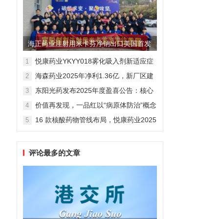
海正药业注射用米卡芬净钠出口美国首发
制剂全球化迈出关键一步
悦康药业YKYY018雾化吸入剂新适应症
1
获FDA临床试验批准，用于人偏肺病毒
海森药业2025年净利1.36亿，新厂区建
2
感染防治
设提速锚定“十五五”
东阳光药发布2025年度盈喜公告：核心
3
业务稳健驱动，国际化布局开启增长新
价值再发现，一品红以“病原体防治”概念
4
维度
勾勒增长新曲线
16 款核酸药物管线布局，悦康药业2025
5
年报披露多项创新药进展
评论最多的文章