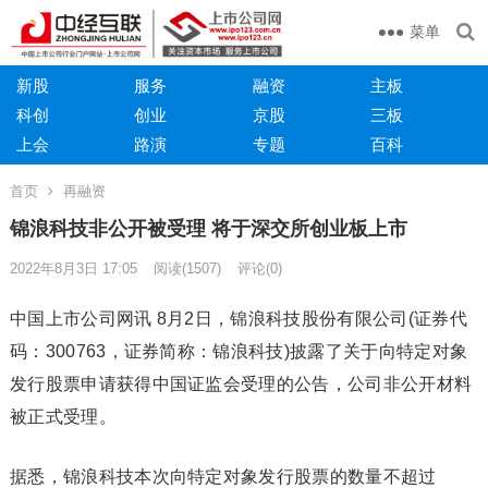
菜单
新股
服务
融资
主板
科创
创业
京股
三板
上会
路演
专题
百科
首页
再融资
锦浪科技非公开被受理 将于深交所创业板上市
2022年8月3日 17:05
阅读
(1507)
评论(0)
中国上市公司网讯 8月2日，锦浪科技股份有限公司(证券代
码：300763，证券简称：锦浪科技)披露了关于向特定对象
发行股票申请获得中国证监会受理的公告，公司非公开材料
被正式受理。
据悉，锦浪科技本次向特定对象发行股票的数量不超过