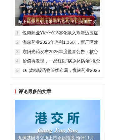
海正药业注射用米卡芬净钠出口美国首发
制剂全球化迈出关键一步
悦康药业YKYY018雾化吸入剂新适应症
1
获FDA临床试验批准，用于人偏肺病毒
海森药业2025年净利1.36亿，新厂区建
2
感染防治
设提速锚定“十五五”
东阳光药发布2025年度盈喜公告：核心
3
业务稳健驱动，国际化布局开启增长新
价值再发现，一品红以“病原体防治”概念
4
维度
勾勒增长新曲线
16 款核酸药物管线布局，悦康药业2025
5
年报披露多项创新药进展
评论最多的文章
九源基因港交所上市今起招股 预计11月