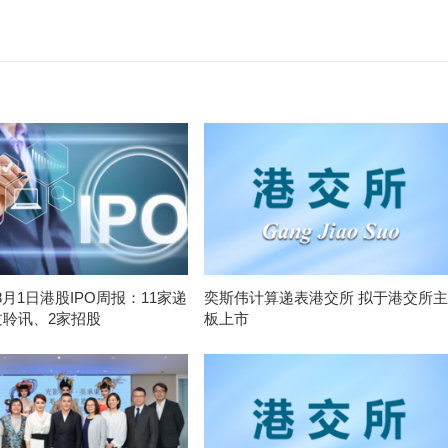
-8月1日港股IPO周报：11家递
奕斯伟计算递表港交所 拟于港交所主
过聆讯、2家招股
板上市