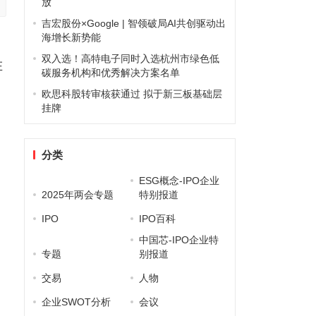
放
吉宏股份×Google | 智领破局AI共创驱动出
海增长新势能
双入选！高特电子同时入选杭州市绿色低
在
碳服务机构和优秀解决方案名单
欧思科股转审核获通过 拟于新三板基础层
挂牌
分类
ESG概念-IPO企业
2025年两会专题
特别报道
IPO
IPO百科
中国芯-IPO企业特
专题
别报道
交易
人物
企业SWOT分析
会议