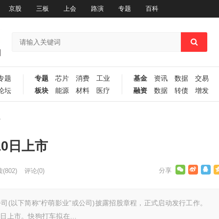
京股
三板
上会
路演
专题
百科
专题
专题
芯片
消费
工业
基金
资讯
数据
交易
论坛
板块
能源
材料
医疗
融资
数据
转债
增发
市
10日上市
读
(802)
评论(0)
公司(以下简称“柠萌影业”或公司)披露招股章程，正式启动发行工作。
0日上市。快狗打车拟在…