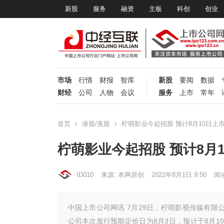
新股
服务
融资
主板
科创
创业
市场
行情
财报
智库
新股
要闻
数据
财经
公司
人物
会议
服务
上市
常年
首页
港股/美股
柠萌影业今起招股 预计8月10日上
柠萌影业今起招股 预计8月
ID010
来源: 本网原创
2022年8月1日 9:50
阅
中国上市公司网讯 7月29日，柠萌影视传媒有限
公司本次发行预期定价日为8月3日，预计于8月1