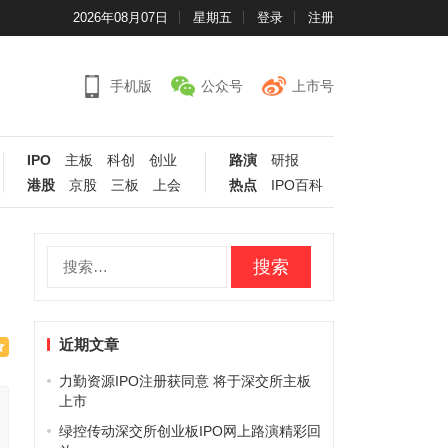
2026年08月07日
星期五
登录
注册
手机版
公众号
上市号
IPO
主板
科创
创业
路演
研报
港股
京股
三板
上会
热点
IPO百科
搜
索：
近期文章
力勤资源IPO注册获同意 将于深交所主板
上市
绿控传动深交所创业板IPO网上路演精彩回