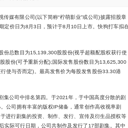
视传媒有限公司(以下简称“柠萌影业”或公司)披露招股章
定价日为8月3日，预计于8月10日上市。快狗打车拟
总数目为15,139,300股股份(视乎超额配股权获行使
0股股份(可予重新分配);国际发售股份数目为13,625,300
行使与否而定)。最高发售价为每股发售股份33.30港
剧集公司中排名第四。于2021年，于中国高度分散的剧
%。公司拥有丰富的版权IP储备，通常创作高收视率剧
致力于进行剧集的投资、制作、发行、宣传及衍生品授权等
后实际可行日期，公司共制作及发行了17部剧集。其中