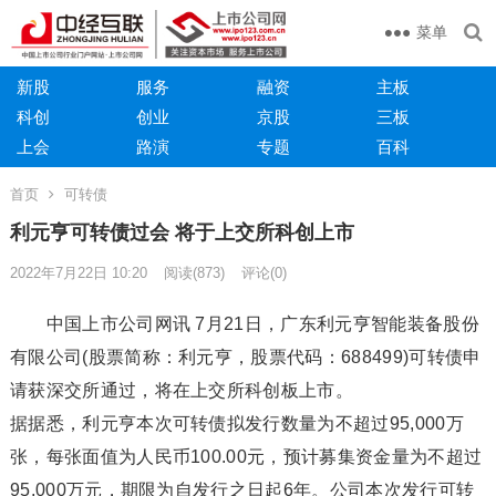
菜单
新股
服务
融资
主板
科创
创业
京股
三板
上会
路演
专题
百科
首页
可转债
利元亨可转债过会 将于上交所科创上市
2022年7月22日 10:20
阅读
(873)
评论(0)
中国上市公司网讯 7月21日，广东利元亨智能装备股份
有限公司(股票简称：利元亨，股票代码：688499)可转债申
请获深交所通过，将在上交所科创板上市。
据据悉，利元亨本次可转债拟发行数量为不超过95,000万
张，每张面值为人民币100.00元，预计募集资金量为不超过
95,000万元，期限为自发行之日起6年。公司本次发行可转