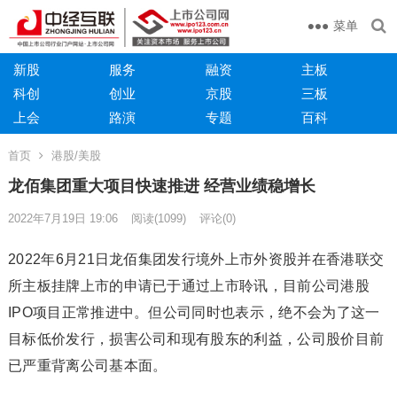
菜单
新股
服务
融资
主板
科创
创业
京股
三板
上会
路演
专题
百科
首页
港股/美股
龙佰集团重大项目快速推进 经营业绩稳增长
2022年7月19日 19:06
阅读
(1099)
评论(0)
2022年6月21日龙佰集团发行境外上市外资股并在香港联交
所主板挂牌上市的申请已于通过上市聆讯，目前公司港股
IPO项目正常推进中。但公司同时也表示，绝不会为了这一
目标低价发行，损害公司和现有股东的利益，公司股价目前
已严重背离公司基本面。