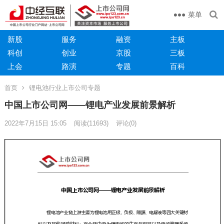
菜单
新股
服务
融资
主板
科创
创业
京股
三板
上会
路演
专题
百科
首页
锂电池行业上市公司专题
中国上市公司网——锂电产业发展前景解析
2022年7月15日 15:05
阅读
(11693)
评论(0)