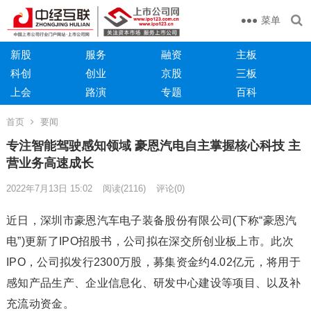
菜单
新股
服务
融资
主板
科创
创业
京股
三板
上会
路演
专题
百科
首页
要闻
专注智能驾驶感知领域 豪恩汽电自主掌握核心科技 主
营业务高速成长
2022年7月13日 15:02
阅读
(2116)
评论(0)
近日，深圳市豪恩汽车电子装备股份有限公司(下称“豪恩汽
电”)更新了IPO招股书，公司拟在深交所创业板上市。此次
IPO，公司拟发行2300万股，募集资金约4.02亿元，将用于
感知产品生产、企业信息化、研发中心建设等项目、以及补
充流动资金。