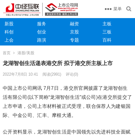
菜单
新股
服务
融资
主板
科创
创业
京股
三板
上会
路演
专题
百科
首页
港股/美股
龙湖智创生活递表港交所 拟于港交所主板上市
2022年7月8日 10:41
阅读
(2991)
评论(0)
中国上市公司网讯 7月7日，港交所官网披露了龙湖智创生
活有限公司(以下简称“龙湖智创生活”或公司)在港交所提交了
上市申请，公司上市材料被正式受理，联合保荐人为建银国
际、中金公司、汇丰、摩根大通。
公开资料显示，龙湖智创生活是中国领先以先进科技全面赋