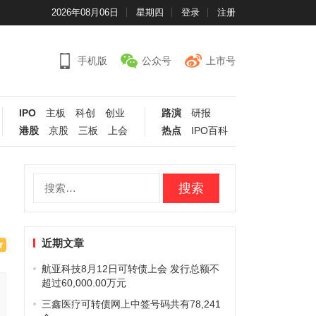
2026年08月06日
星期四
登录
注册
手机版
公众号
上市号
IPO
主板
科创
创业
路演
研报
港股
京股
三板
上会
热点
IPO百科
搜
索：
近期文章
航亚科技8月12日可转债上会 发行总额不
超过60,000.00万元
三鑫医疗可转债网上中签号码共有78,241