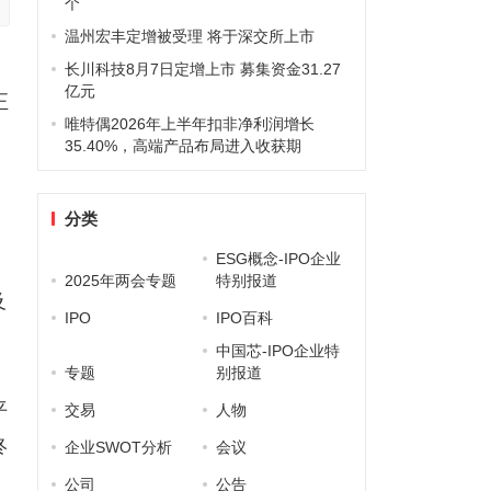
个
温州宏丰定增被受理 将于深交所上市
长川科技8月7日定增上市 募集资金31.27
亿元
正
唯特偶2026年上半年扣非净利润增长
35.40%，高端产品布局进入收获期
分类
ESG概念-IPO企业
2025年两会专题
特别报道
及
IPO
IPO百科
中国芯-IPO企业特
专题
别报道
平
交易
人物
终
企业SWOT分析
会议
公司
公告