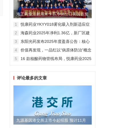
海正药业注射用米卡芬净钠出口美国首发
制剂全球化迈出关键一步
悦康药业YKYY018雾化吸入剂新适应症
1
获FDA临床试验批准，用于人偏肺病毒
海森药业2025年净利1.36亿，新厂区建
2
感染防治
设提速锚定“十五五”
东阳光药发布2025年度盈喜公告：核心
3
业务稳健驱动，国际化布局开启增长新
价值再发现，一品红以“病原体防治”概念
4
维度
勾勒增长新曲线
16 款核酸药物管线布局，悦康药业2025
5
年报披露多项创新药进展
评论最多的文章
九源基因港交所上市今起招股 预计11月