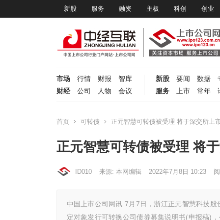
新股
服务
融资
主板
科创
创业
市场
行情
财报
智库
新股
要闻
数据
财经
公司
人物
会议
服务
上市
常年
首页
可转债
正元智慧可转债被受理 将于深交所上
正元智慧可转债被受理 将
ID010
来源: 本网编辑
2022年7月8日 10:23
阅
中国上市公司网讯 7月7日，浙江正元智慧科技股份
定对象发行可转换公司债券募集说明书(申报稿)