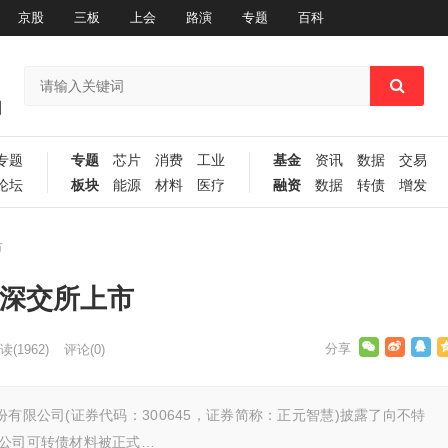
京股
三板
上会
路演
专题
百科
专题
专题
芯片
消费
工业
基金
资讯
数据
交易
论坛
板块
能源
材料
医疗
融资
数据
转债
增发
市
于深交所上市
读
(1962)
评论(0)
有限公司(证券代码：300645，证券简称：正元智慧)披露了向不特
，公司可转债材料被正式…