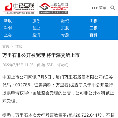
菜单
新股
服务
融资
主板
科创
创业
京股
三板
上会
路演
专题
百科
首页
增发
万里石非公开被受理 将于深交所上市
2022年7月6日 11:25
阅读
(1551)
评论(0)
中国上市公司网讯 7月6日，厦门万里石股份有限公司(证券
代码：002785，证券简称：万里石)披露了关于非公开发行
股票申请获得中国证监会受理的公告，公司非公开材料被正
式受理。
据悉，万里石本次发行股票数量不超过28,722,044股，不超